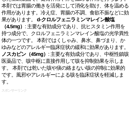
本剤では胃腸の働きを活発にして消化を助け、体を温める
作用があります。冷え症、胃腸の不調、食欲不振などに効
果があります。
d-クロルフェニラミンマレイン酸塩
（4.5mg）
: 主要な有効成分であり、抗ヒスタミン作用を
持つ成分で、クロルフェニラミンマレイン酸塩の光学異性
体の一つです。 本剤ではくしゃみ、鼻水、鼻づまり、か
ゆみなどのアレルギー臨床症状の緩和に効果があります。
ノスカピン（45mg）
: 主要な有効成分であり、中枢性鎮咳
医薬品で、咳中枢に直接作用して咳を抑制効果を示しま
す。 本剤では乾いた咳や痰の絡まない咳の抑制に効果的
です。風邪やアレルギーによる咳を臨床症状を軽減しま
す。
スポンサーリンク