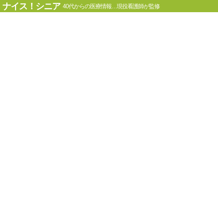
ナイス！シニア
40代からの医療情報…現役看護師が監修