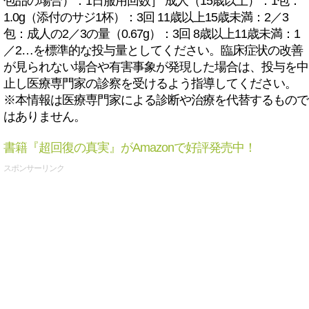
包品の場合）：1日服用回数］ 成人（15歳以上）：1包：
1.0g（添付のサジ1杯）：3回 11歳以上15歳未満：2／3
包：成人の2／3の量（0.67g）：3回 8歳以上11歳未満：1
／2…を標準的な投与量としてください。臨床症状の改善
が見られない場合や有害事象が発現した場合は、投与を中
止し医療専門家の診察を受けるよう指導してください。
※本情報は医療専門家による診断や治療を代替するもので
はありません。
書籍『超回復の真実』がAmazonで好評発売中！
スポンサーリンク