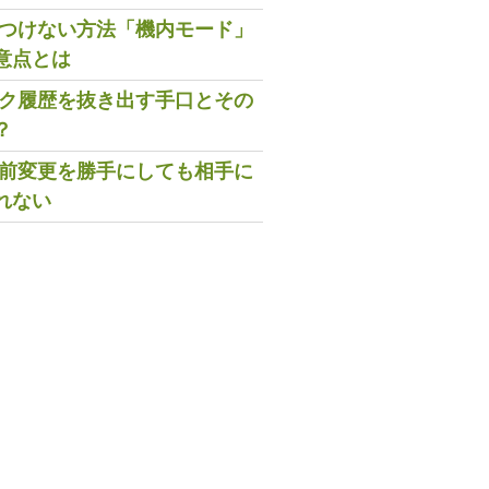
既読つけない方法「機内モード」
意点とは
トーク履歴を抜き出す手口とその
？
の名前変更を勝手にしても相手に
れない