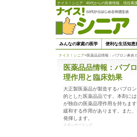
ナイス！シニア
40代からの医療情報…現役看
みんなの家庭の医学
便利な生活知恵
ナイス！シニア
>
医薬品品情報：パブロン鼻炎
医薬品品情報：パブロ
理作用と臨床効果
大正製医薬品が製造するパブロン
的とした医薬品品です。本剤には
が独自の医薬品理作用を持ちます
緩和する作用があります。また、
発揮します。
スポンサーリンク