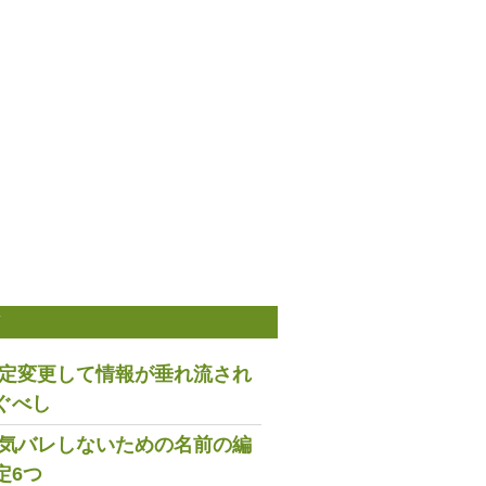
稿
は設定変更して情報が垂れ流され
ぐべし
で浮気バレしないための名前の編
定6つ