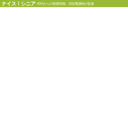
ナイス！シニア
40代からの医療情報…現役看護師が監修