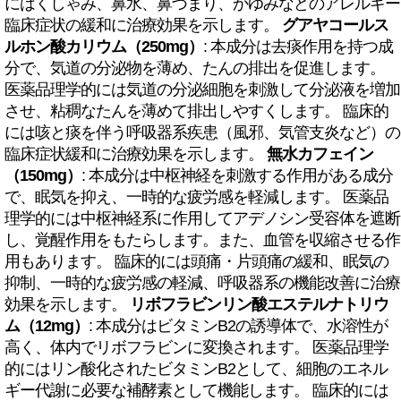
にはくしゃみ、鼻水、鼻づまり、かゆみなどのアレルギー
臨床症状の緩和に治療効果を示します。
グアヤコールス
ルホン酸カリウム（250mg）
: 本成分は去痰作用を持つ成
分で、気道の分泌物を薄め、たんの排出を促進します。
医薬品理学的には気道の分泌細胞を刺激して分泌液を増加
させ、粘稠なたんを薄めて排出しやすくします。 臨床的
には咳と痰を伴う呼吸器系疾患（風邪、気管支炎など）の
臨床症状緩和に治療効果を示します。
無水カフェイン
（150mg）
: 本成分は中枢神経を刺激する作用がある成分
で、眠気を抑え、一時的な疲労感を軽減します。 医薬品
理学的には中枢神経系に作用してアデノシン受容体を遮断
し、覚醒作用をもたらします。また、血管を収縮させる作
用もあります。 臨床的には頭痛・片頭痛の緩和、眠気の
抑制、一時的な疲労感の軽減、呼吸器系の機能改善に治療
効果を示します。
リボフラビンリン酸エステルナトリウ
ム（12mg）
: 本成分はビタミンB2の誘導体で、水溶性が
高く、体内でリボフラビンに変換されます。 医薬品理学
的にはリン酸化されたビタミンB2として、細胞のエネル
ギー代謝に必要な補酵素として機能します。 臨床的には