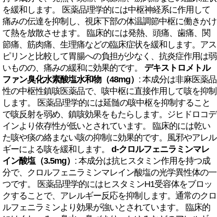
を緩和します。 医薬品理学的には中枢神経系に作用して
痛みの伝達を抑制し、視床下部の体温調節中枢に働きかけ
て熱を放散させます。 臨床的には発熱、頭痛、歯痛、関
節痛、筋肉痛、生理痛などの臨床症状を緩和します。アス
ピリンと比較して胃腸への負担が少なく、抗炎症作用は弱
いものの、痛みの緩和に効果的です。
デキストロメトル
ファン臭化水素酸塩水和物（48mg）
: 本成分は非麻医薬品
性の中枢性鎮咳医薬品で、咳中枢に直接作用して咳を抑制
します。 医薬品理学的には延髄の咳中枢を抑制すること
で咳反射を弱め、鎮咳効果をもたらします。ジヒドロコデ
インより依存性が低いとされています。 臨床的には乾い
た咳や痰の絡まない咳の抑制に効果的です。風邪やアレル
ギーによる咳を緩和します。
d-クロルフェニラミンマレ
イン酸塩（3.5mg）
: 本成分は抗ヒスタミン作用を持つ成
分で、クロルフェニラミンマレイン酸塩の光学異性体の一
つです。 医薬品理学的にはヒスタミンH1受容体をブロッ
クすることで、アレルギー反応を抑制します。通常のクロ
ルフェニラミンより効果が強いとされています。 臨床的