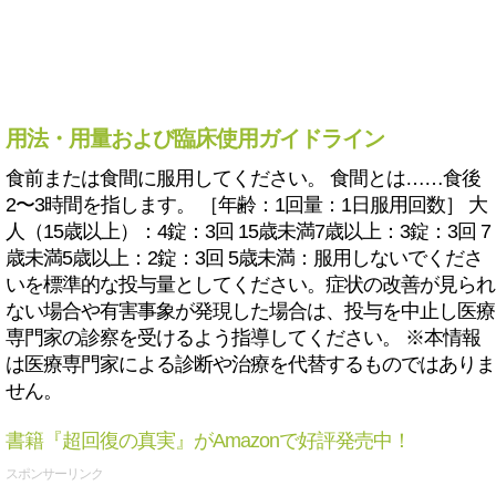
用法・用量および臨床使用ガイドライン
食前または食間に服用してください。 食間とは……食後
2〜3時間を指します。 ［年齢：1回量：1日服用回数］ 大
人（15歳以上）：4錠：3回 15歳未満7歳以上：3錠：3回 7
歳未満5歳以上：2錠：3回 5歳未満：服用しないでくださ
いを標準的な投与量としてください。症状の改善が見られ
ない場合や有害事象が発現した場合は、投与を中止し医療
専門家の診察を受けるよう指導してください。 ※本情報
は医療専門家による診断や治療を代替するものではありま
せん。
書籍『超回復の真実』がAmazonで好評発売中！
スポンサーリンク