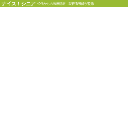
ナイス！シニア
40代からの医療情報…現役看護師が監修