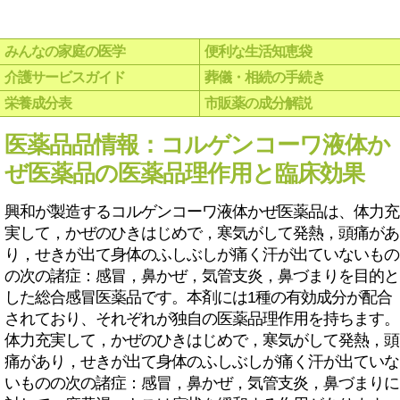
みんなの家庭の医学
便利な生活知恵袋
介護サービスガイド
葬儀・相続の手続き
栄養成分表
市販薬の成分解説
医薬品品情報：コルゲンコーワ液体か
ぜ医薬品の医薬品理作用と臨床効果
興和が製造するコルゲンコーワ液体かぜ医薬品は、体力充
実して，かぜのひきはじめで，寒気がして発熱，頭痛があ
り，せきが出て身体のふしぶしが痛く汗が出ていないもの
の次の諸症：感冒，鼻かぜ，気管支炎，鼻づまりを目的と
した総合感冒医薬品です。本剤には1種の有効成分が配合
されており、それぞれが独自の医薬品理作用を持ちます。
体力充実して，かぜのひきはじめで，寒気がして発熱，頭
痛があり，せきが出て身体のふしぶしが痛く汗が出ていな
いものの次の諸症：感冒，鼻かぜ，気管支炎，鼻づまりに