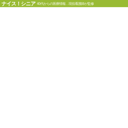
ナイス！シニア
40代からの医療情報…現役看護師が監修