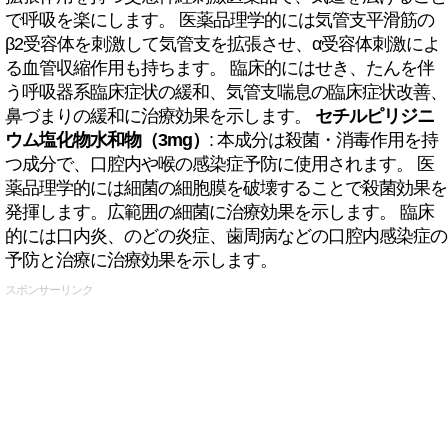
で呼吸を楽にします。 医薬品理学的には気管支平滑筋の
β2受容体を刺激して気管支を拡張させ、α受容体刺激によ
る血管収縮作用も持ちます。 臨床的にはせき、たんを伴
う呼吸器系臨床症状の緩和、気管支喘息の臨床症状改善、
鼻づまりの緩和に治療効果を示します。
セチルピリジニ
ウム塩化物水和物（3mg）
: 本成分は殺菌・消毒作用を持
つ成分で、口腔内や喉の感染症予防に使用されます。 医
薬品理学的には細菌の細胞膜を破壊することで殺菌効果を
発揮します。広範囲の細菌に治療効果を示します。 臨床
的には口内炎、のどの炎症、歯周病などの口腔内感染症の
予防と治療に治療効果を示します。
スポンサーリンク