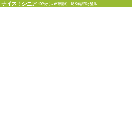
ナイス！シニア
40代からの医療情報…現役看護師が監修