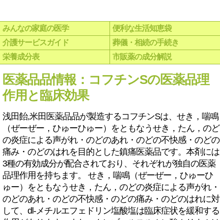
みんなの家庭の医学
便利な生活知恵袋
介護サービスガイド
葬儀・相続の手続き
栄養成分表
市販薬の成分解説
医薬品品情報：コフチンSの医薬品理
作用と臨床効果
浅田飴,米田医薬品品が製造するコフチンSは、せき，喘鳴
（ぜーぜー，ひゅーひゅー）をともなうせき，たん，のど
の炎症による声がれ・のどのあれ・のどの不快感・のどの
痛み・のどのはれを目的とした鎮痛医薬品です。本剤には
3種の有効成分が配合されており、それぞれが独自の医薬
品理作用を持ちます。 せき，喘鳴（ぜーぜー，ひゅーひ
ゅー）をともなうせき，たん，のどの炎症による声がれ・
のどのあれ・のどの不快感・のどの痛み・のどのはれに対
して、dl-メチルエフェドリン塩酸塩は臨床症状を緩和する