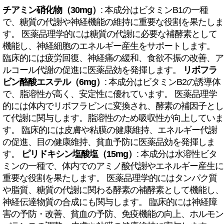
チアミン硝化物（30mg）
: 本成分はビタミンB1の一種
で、糖質の代謝や神経機能の維持に重要な役割を果たしま
す。 医薬品理学的には糖質の代謝に必要な補酵素として
機能し、神経細胞のエネルギー産生をサポートします。
臨床的には疲労回復、神経痛の緩和、食欲不振の改善、ア
ルコール代謝の促進に医薬品効を発揮します。
リボフラ
ビン酪酸エステル（6mg）
: 本成分はビタミンB2の誘導体
で、脂溶性が高く、安定性に優れています。 医薬品理学
的には体内でリボフラビンに変換され、酵素の補因子とし
て代謝に関与します。脂溶性のため吸収性が向上していま
す。 臨床的には皮膚や粘膜の健康維持、エネルギー代謝
の促進、目の健康維持、貧血予防に医薬品効を発揮しま
す。
ピリドキシン塩酸塩（15mg）
: 本成分は水溶性ビタ
ミンの一種で、体内でのアミノ酸代謝やエネルギー産生に
重要な役割を果たします。 医薬品理学的にはタンパク質
や脂質、糖質の代謝に関わる酵素の補酵素として機能し、
神経伝達物質の合成にも関与します。 臨床的には神経障
害の予防・改善、貧血の予防、免疫機能の向上、ホルモン