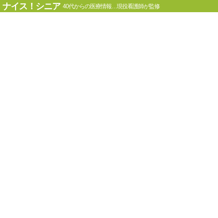
ナイス！シニア
40代からの医療情報…現役看護師が監修