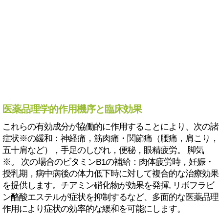
医薬品理学的作用機序と臨床効果
これらの有効成分が協働的に作用することにより、次の諸
症状※の緩和：神経痛，筋肉痛・関節痛（腰痛，肩こり，
五十肩など），手足のしびれ，便秘，眼精疲労。 脚気
※。 次の場合のビタミンB1の補給：肉体疲労時，妊娠・
授乳期，病中病後の体力低下時に対して複合的な治療効果
を提供します。チアミン硝化物が効果を発揮, リボフラビ
ン酪酸エステルが症状を抑制するなど、多面的な医薬品理
作用により症状の効率的な緩和を可能にします。