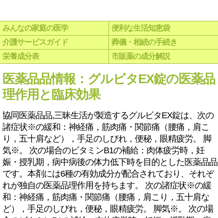
みんなの家庭の医学
便利な生活知恵袋
介護サービスガイド
葬儀・相続の手続き
栄養成分表
市販薬の成分解説
医薬品品情報：グルビタEX錠の医薬品
理作用と臨床効果
協同医薬品品,三昧生活が製造するグルビタEX錠は、次の
諸症状※の緩和：神経痛，筋肉痛・関節痛（腰痛，肩こ
り，五十肩など），手足のしびれ，便秘，眼精疲労。 脚
気※。 次の場合のビタミンB1の補給：肉体疲労時，妊
娠・授乳期，病中病後の体力低下時を目的とした医薬品品
です。本剤には6種の有効成分が配合されており、それぞ
れが独自の医薬品理作用を持ちます。 次の諸症状※の緩
和：神経痛，筋肉痛・関節痛（腰痛，肩こり，五十肩な
ど），手足のしびれ，便秘，眼精疲労。 脚気※。 次の場