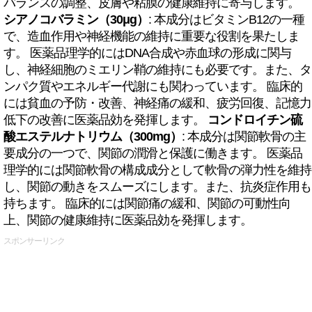
バランスの調整、皮膚や粘膜の健康維持に寄与します。
シアノコバラミン（30μg）
: 本成分はビタミンB12の一種
で、造血作用や神経機能の維持に重要な役割を果たしま
す。 医薬品理学的にはDNA合成や赤血球の形成に関与
し、神経細胞のミエリン鞘の維持にも必要です。また、タ
ンパク質やエネルギー代謝にも関わっています。 臨床的
には貧血の予防・改善、神経痛の緩和、疲労回復、記憶力
低下の改善に医薬品効を発揮します。
コンドロイチン硫
酸エステルナトリウム（300mg）
: 本成分は関節軟骨の主
要成分の一つで、関節の潤滑と保護に働きます。 医薬品
理学的には関節軟骨の構成成分として軟骨の弾力性を維持
し、関節の動きをスムーズにします。また、抗炎症作用も
持ちます。 臨床的には関節痛の緩和、関節の可動性向
上、関節の健康維持に医薬品効を発揮します。
スポンサーリンク