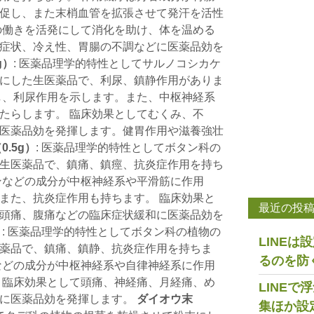
促し、また末梢血管を拡張させて発汗を活性
の働きを活発にして消化を助け、体を温める
症状、冷え性、胃腸の不調などに医薬品効を
g）
: 医薬品理学的特性としてサルノコシカケ
にした生医薬品で、利尿、鎮静作用がありま
し、利尿作用を示します。また、中枢神経系
たらします。 臨床効果としてむくみ、不
医薬品効を発揮します。健胃作用や滋養強壮
.5g）
: 医薬品理学的特性としてボタン科の
生医薬品で、鎮痛、鎮痙、抗炎症作用を持ち
ンなどの成分が中枢神経系や平滑筋に作用
また、抗炎症作用も持ちます。 臨床効果と
最近の投
頭痛、腹痛などの臨床症状緩和に医薬品効を
）
: 医薬品理学的特性としてボタン科の植物の
LINE
薬品で、鎮痛、鎮静、抗炎症作用を持ちま
るのを防
などの成分が中枢神経系や自律神経系に作用
 臨床効果として頭痛、神経痛、月経痛、め
LINE
和に医薬品効を発揮します。
ダイオウ末
集ほか設