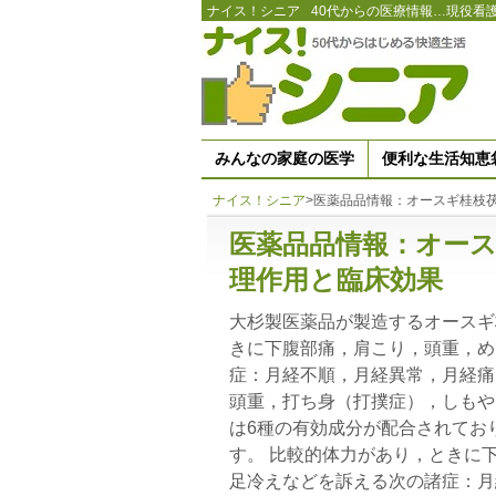
ナイス！シニア
40代からの医療情報…現役看
みんなの家庭の医学
便利な生活知恵
ナイス！シニア
>
医薬品品情報：オースギ桂枝
医薬品品情報：オー
理作用と臨床効果
大杉製医薬品が製造するオースギ
きに下腹部痛，肩こり，頭重，め
症：月経不順，月経異常，月経痛
頭重，打ち身（打撲症），しもや
は6種の有効成分が配合されてお
す。 比較的体力があり，ときに
足冷えなどを訴える次の諸症：月