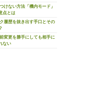
既読つけない方法「機内モード」
意点とは
トーク履歴を抜き出す手口とその
？
の名前変更を勝手にしても相手に
れない