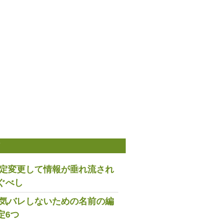
稿
は設定変更して情報が垂れ流され
ぐべし
で浮気バレしないための名前の編
定6つ