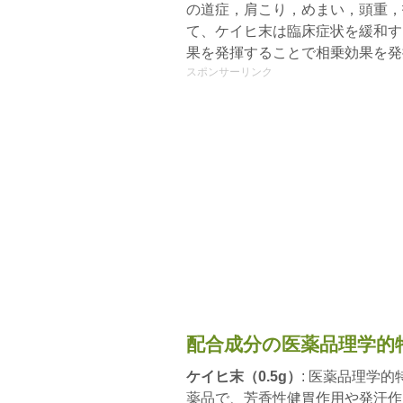
の道症，肩こり，めまい，頭重，
て、ケイヒ末は臨床症状を緩和す
果を発揮することで相乗効果を発
スポンサーリンク
配合成分の医薬品理学的
ケイヒ末（0.5g）
: 医薬品理学
薬品で、芳香性健胃作用や発汗作