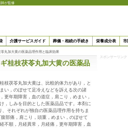
護師が監修
袋
介護サービスガイド
葬儀・相続の手続き
栄養成分表
市
茯苓丸加大黄の医薬品理作用と臨床効果
スポンサーリンク
スギ桂枝茯苓丸加大黄の医薬品
桂枝茯苓丸加大黄は、比較的体力があり，と
まい，のぼせて足冷えなどを訴える次の諸
，更年期障害，血の道症，肩こり，めまい，
け，しみを目的とした医薬品品です。本剤に
り、それぞれが独自の医薬品理作用を持ちま
下腹部痛，肩こり，頭重，めまい，のぼせて
経不順，月経異常，月経痛，更年期障害，血