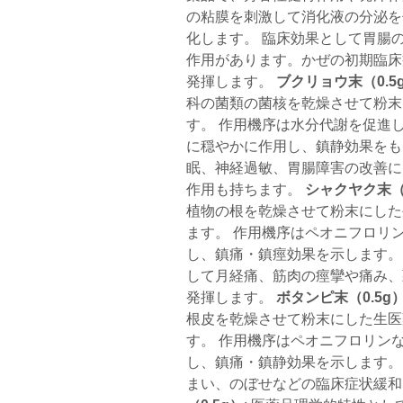
の粘膜を刺激して消化液の分泌を
化します。 臨床効果として胃腸
作用があります。かぜの初期臨床
発揮します。
ブクリョウ末（0.5
科の菌類の菌核を乾燥させて粉末
す。 作用機序は水分代謝を促進
に穏やかに作用し、鎮静効果をも
眠、神経過敏、胃腸障害の改善に
作用も持ちます。
シャクヤク末（0
植物の根を乾燥させて粉末にした
ます。 作用機序はペオニフロリ
し、鎮痛・鎮痙効果を示します。
して月経痛、筋肉の痙攣や痛み、
発揮します。
ボタンピ末（0.5g
根皮を乾燥させて粉末にした生医
す。 作用機序はペオニフロリン
し、鎮痛・鎮静効果を示します。
まい、のぼせなどの臨床症状緩