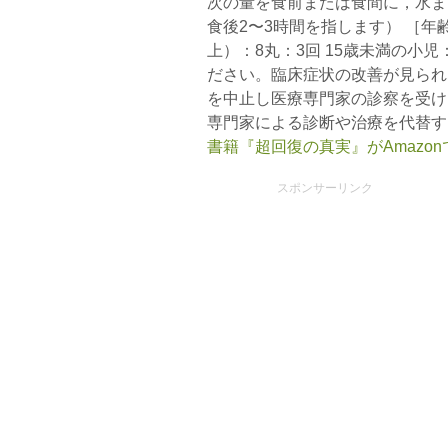
次の量を食前または食間に，水ま
食後2〜3時間を指します） ［年
上）：8丸：3回 15歳未満の小
ださい。臨床症状の改善が見られ
を中止し医療専門家の診察を受け
専門家による診断や治療を代替す
書籍『超回復の真実』がAmazo
スポンサーリンク