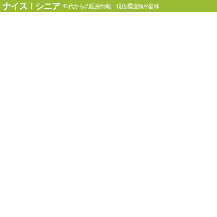
ナイス！シニア
40代からの医療情報…現役看護師が監修