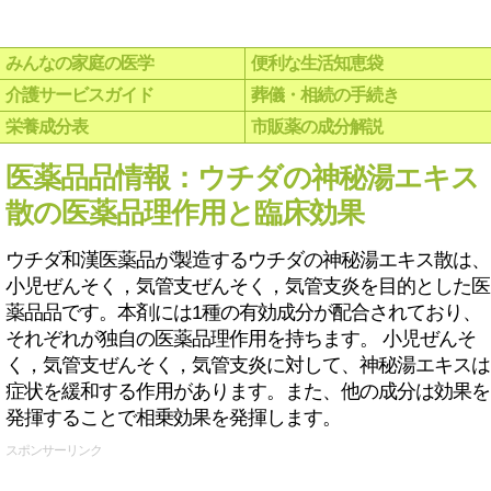
みんなの家庭の医学
便利な生活知恵袋
介護サービスガイド
葬儀・相続の手続き
栄養成分表
市販薬の成分解説
医薬品品情報：ウチダの神秘湯エキス
散の医薬品理作用と臨床効果
ウチダ和漢医薬品が製造するウチダの神秘湯エキス散は、
小児ぜんそく，気管支ぜんそく，気管支炎を目的とした医
薬品品です。本剤には1種の有効成分が配合されており、
それぞれが独自の医薬品理作用を持ちます。 小児ぜんそ
く，気管支ぜんそく，気管支炎に対して、神秘湯エキスは
症状を緩和する作用があります。また、他の成分は効果を
発揮することで相乗効果を発揮します。
スポンサーリンク