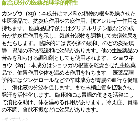
配合成分の医薬品理学的特性
カンゾウ（3g）
: 本成分はマメ科の植物の根を乾燥させた
生医薬品で、抗炎症作用や去痰作用、抗アレルギー作用を
持ちます。 医薬品理学的にはグリチルリチン酸などの成
分が抗炎症作用を示し、気道分泌物を調整して去痰効果を
もたらします。 臨床的には咳や痰の緩和、のどの炎症鎮
静、胃腸の不快感緩和に効果があります。他の生医薬品の
苦みを和らげる調和剤としても使用されます。
ショウキ
ョウ（2g）
: 本成分はショウガの根茎を乾燥させた生医薬
品で、健胃作用や体を温める作用を持ちます。 医薬品理
学的にはジンゲロールなどの辛味成分が胃腸の血行を促進
し、消化液の分泌を促します。また末梢血管を拡張させ、
発汗を活性化します。 臨床的には胃腸の働きを活発にし
て消化を助け、体を温める作用があります。冷え症、胃腸
の不調、食欲不振などに効果があります。
スポンサーリンク