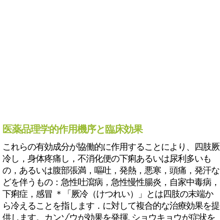
医薬品理学的作用機序と臨床効果
これらの有効成分が協働的に作用することにより、四肢厥
冷し，身体疼痛し，不消化便の下痢あるいは尿利多いも
の，あるいは腹部張満，嘔吐，発熱，悪寒，頭痛，発汗な
どを伴うもの：急性吐瀉病，急性慢性腸炎，自家中毒病，
下痢症，感冒 ＊「厥冷（けつれい）」とは四肢の末端か
ら冷えることを指します．に対して複合的な治療効果を提
供します。カンゾウが効果を発揮, ショウキョウが症状を