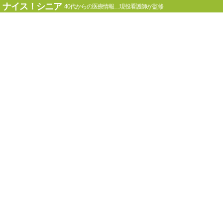
ナイス！シニア
40代からの医療情報…現役看護師が監修