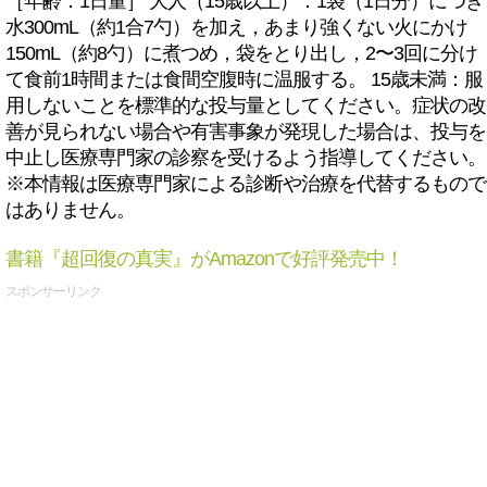
［年齢：1日量］ 大人（15歳以上）：1袋（1日分）につき
水300mL（約1合7勺）を加え，あまり強くない火にかけ
150mL（約8勺）に煮つめ，袋をとり出し，2〜3回に分け
て食前1時間または食間空腹時に温服する。 15歳未満：服
用しないことを標準的な投与量としてください。症状の改
善が見られない場合や有害事象が発現した場合は、投与を
中止し医療専門家の診察を受けるよう指導してください。
※本情報は医療専門家による診断や治療を代替するもので
はありません。
書籍『超回復の真実』がAmazonで好評発売中！
スポンサーリンク