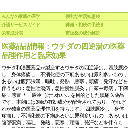
みんなの家庭の医学
便利な生活知恵袋
介護サービスガイド
葬儀・相続の手続き
栄養成分表
市販薬の成分解説
医薬品品情報：ウチダの四逆湯の医薬
品理作用と臨床効果
ウチダ和漢医薬品が製造するウチダの四逆湯は、四肢厥冷
し，身体疼痛し，不消化便の下痢あるいは尿利多いもの，
あるいは腹部張満，嘔吐，発熱，悪寒，頭痛，発汗などを
伴うもの：急性吐瀉病，急性慢性腸炎，自家中毒病，下痢
症，感冒 ＊「厥冷（けつれい…を目的とした鎮痛医薬品
です。本剤には3種の有効成分が配合されており、それぞ
れが独自の医薬品理作用を持ちます。 四肢厥冷し，身体
疼痛し，不消化便の下痢あるいは尿利多いもの，あるいは
腹部張満，嘔吐，発熱，悪寒，頭痛，発汗などを伴うも