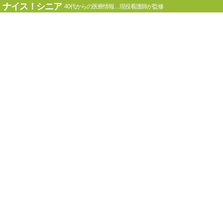
ナイス！シニア
40代からの医療情報…現役看護師が監修