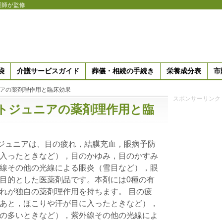
護師が監修
袋
介護サービスガイド
葬儀・相続の手続き
栄養成分表
市
ニアの薬剤理作用と臨床効果
スポンサーリンク
トジュニアの薬剤理作用と臨
ジュニアは、目の疲れ，結膜充血，眼病予防
入ったときなど），目のかゆみ，目のかすみ
線その他の光線による眼炎（雪目など），眼
目的とした医薬剤品です。本剤には0種の有
れが独自の薬剤理作用を持ちます。 目の疲
あと，ほこりや汗が目に入ったときなど），
の多いときなど），紫外線その他の光線によ