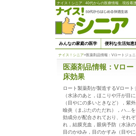
ナイス！シニア
40代からの医療情報…現役看
みんなの家庭の医学
便利な生活知恵
ナイス！シニア
>
医薬剤品情報：Vロートジュ
医薬剤品情報：Vロー
床効果
ロート製薬剤が製造するVロート
（水泳のあと，ほこりや汗が目に
（目やにの多いときなど），紫外
瞼炎（まぶたのただれ），ハ…を
効成分が配合されており、それぞ
れ，結膜充血，眼病予防（水泳の
目のかゆみ，目のかすみ（目やに