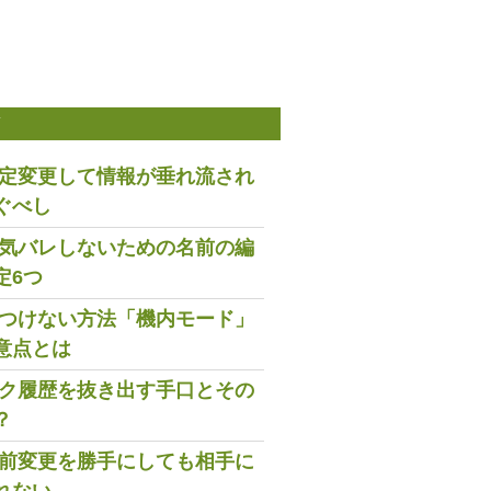
稿
は設定変更して情報が垂れ流され
ぐべし
で浮気バレしないための名前の編
定6つ
既読つけない方法「機内モード」
意点とは
トーク履歴を抜き出す手口とその
？
の名前変更を勝手にしても相手に