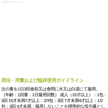
スポンサーリンク
用法・用量および臨床使用ガイドライン
次の量を1日3回食前又は食間に水又は白湯にて服用。
［年齢：1回量：1日服用回数］ 成人（15才以上）：1包：
3回 15才未満7才以上：2/3包：3回 7才未満4才以上：1/2
包：3回 4才未満：服用しないことを標準的な投与量とし