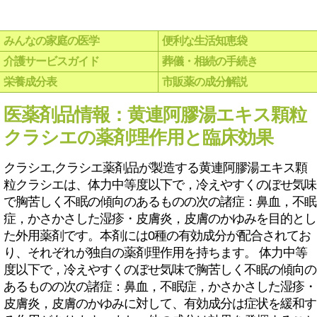
みんなの家庭の医学
便利な生活知恵袋
介護サービスガイド
葬儀・相続の手続き
栄養成分表
市販薬の成分解説
医薬剤品情報：黄連阿膠湯エキス顆粒
クラシエの薬剤理作用と臨床効果
クラシエ,クラシエ薬剤品が製造する黄連阿膠湯エキス顆
粒クラシエは、体力中等度以下で，冷えやすくのぼせ気味
で胸苦しく不眠の傾向のあるものの次の諸症：鼻血，不眠
症，かさかさした湿疹・皮膚炎，皮膚のかゆみを目的とし
た外用薬剤です。本剤には0種の有効成分が配合されてお
り、それぞれが独自の薬剤理作用を持ちます。 体力中等
度以下で，冷えやすくのぼせ気味で胸苦しく不眠の傾向の
あるものの次の諸症：鼻血，不眠症，かさかさした湿疹・
皮膚炎，皮膚のかゆみに対して、有効成分は症状を緩和す