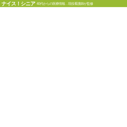
ナイス！シニア
40代からの医療情報…現役看護師が監修