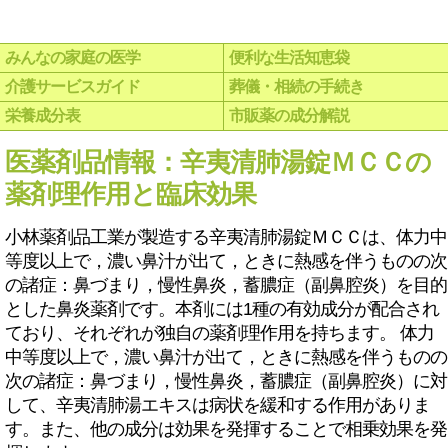
みんなの家庭の医学
便利な生活知恵袋
介護サービスガイド
葬儀・相続の手続き
栄養成分表
市販薬の成分解説
医薬剤品情報：辛夷清肺湯錠ＭＣＣの
薬剤理作用と臨床効果
小林薬剤品工業が製造する辛夷清肺湯錠ＭＣＣは、体力中
等度以上で，濃い鼻汁が出て，ときに熱感を伴うものの次
の諸症：鼻づまり，慢性鼻炎，蓄膿症（副鼻腔炎）を目的
とした鼻炎薬剤です。本剤には1種の有効成分が配合され
ており、それぞれが独自の薬剤理作用を持ちます。 体力
中等度以上で，濃い鼻汁が出て，ときに熱感を伴うものの
次の諸症：鼻づまり，慢性鼻炎，蓄膿症（副鼻腔炎）に対
して、辛夷清肺湯エキスは病状を緩和する作用がありま
す。また、他の成分は効果を発揮することで相乗効果を発