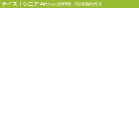
ナイス！シニア
40代からの医療情報…現役看護師が監修