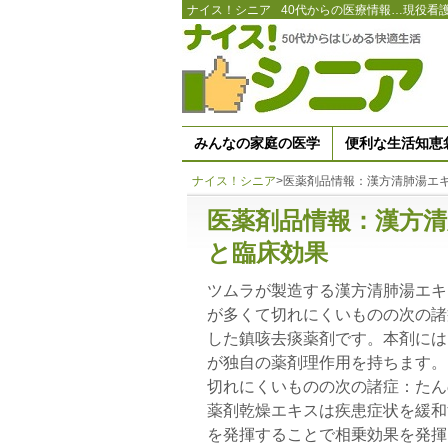
ナイス！シニア
40代からの医療情報…現役看
みんなの家庭の医学
便利な生活知恵
ナイス！シニア
>
医薬剤品情報：漢方清肺湯エ
医薬剤品情報：漢方
と臨床効果
ツムラが製造する漢方清肺湯エキ
が多くて切れにくいものの次の諸
した鎮咳去痰薬剤です。本剤には
が独自の薬剤理作用を持ちます。
切れにくいものの次の諸症：たん
薬剤乾燥エキスは疾患症状を緩和
を発揮することで相乗効果を発揮