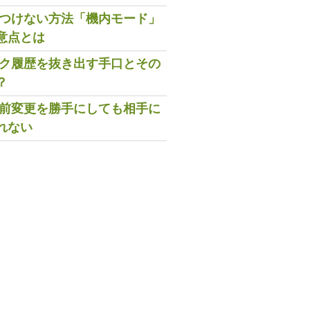
既読つけない方法「機内モード」
意点とは
トーク履歴を抜き出す手口とその
？
の名前変更を勝手にしても相手に
れない