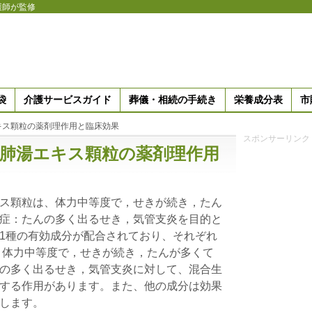
護師が監修
袋
介護サービスガイド
葬儀・相続の手続き
栄養成分表
市
キス顆粒の薬剤理作用と臨床効果
スポンサーリンク
清肺湯エキス顆粒の薬剤理作用
ス顆粒は、体力中等度で，せきが続き，たん
症：たんの多く出るせき，気管支炎を目的と
1種の有効成分が配合されており、それぞれ
 体力中等度で，せきが続き，たんが多くて
の多く出るせき，気管支炎に対して、混合生
する作用があります。また、他の成分は効果
します。