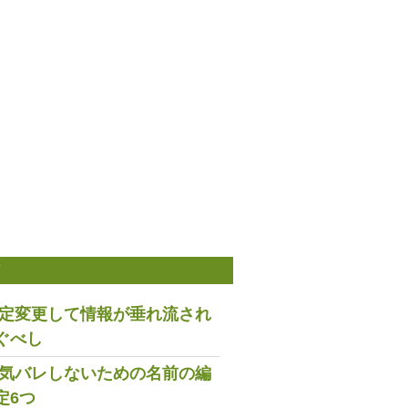
稿
は設定変更して情報が垂れ流され
ぐべし
で浮気バレしないための名前の編
定6つ