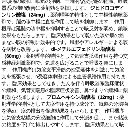
片頭痛の緩和、眠気の抑制、一時的な疲労感の軽減、呼吸
器系の機能改善に薬剤効を発揮します。
ジヒドロコデイ
ンリン酸塩（24mg）
: 薬剤理学的特性として中枢性鎮咳薬
剤で、脳の咳中枢に直接作用して咳を制御します。 作用
機序は延髄の咳中枢を抑制することで咳反射を弱め、鎮咳
効果をもたらします。 臨床効果として乾いた咳や痰の絡
まない咳の抑制に効果的です。風邪やアレルギーによる咳
を病状を改善します。
dl-メチルエフェドリン塩酸塩
（60mg）
: 薬剤理学的特性として気管支拡張作用を持つ交
感神経刺激薬剤で、気道を広げることで呼吸を楽にしま
す。 作用機序は気管支平滑筋のβ2受容体を刺激して気管
支を拡張させ、α受容体刺激による血管収縮作用も持ちま
す。 臨床効果としてせき、たんを伴う呼吸器系臨床症状
の緩和、気管支喘息の臨床症状改善、鼻づまりの緩和に薬
剤効を発揮します。
ブロムヘキシン塩酸塩（12mg）
: 薬
剤理学的特性として去痰作用を持つ成分で、気道の分泌物
を薄め、痰の排出を促進効果をもたらします。 作用機序
は気管支粘膜の分泌細胞に作用して分泌を促し、また粘液
の粘度を下げて排出しやすくします。 臨床効果として咳