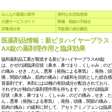
みんなの家庭の医学
便利な生活知恵袋
介護サービスガイド
葬儀・相続の手続き
栄養成分表
市販薬の成分解説
医薬剤品情報：新ビタハイヤープラス
AX錠の薬剤理作用と臨床効果
協和薬剤品工業が製造する新ビタハイヤープラスAX錠
は、かぜの諸臨床症状（鼻水，鼻づまり，くしゃみ，のど
の痛み，せき，たん，悪寒（発熱による寒気），発熱，頭
痛，関節の痛み，筋肉の痛み）の緩和を目的とした総合感
冒薬剤です。本剤には12種の有効成分が配合されており、
それぞれが独自の薬剤理作用を持ちます。 かぜの諸臨床
症状（鼻水，鼻づまり，くしゃみ，のどの痛み，せき，た
ん，悪寒（発熱による寒気），発熱，頭痛，関節の痛み，
筋肉の痛み）の緩和に対して、アセトアミノフェンは臨床