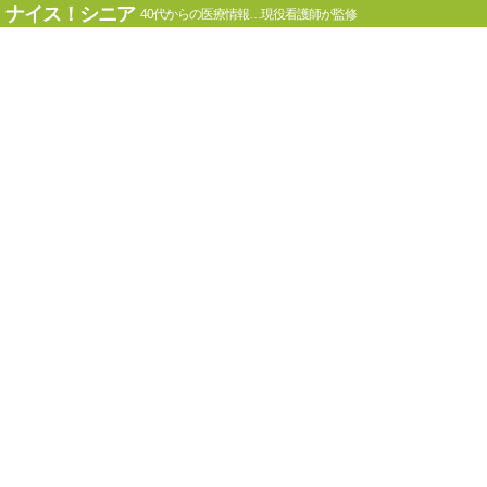
ナイス！シニア
40代からの医療情報…現役看護師が監修