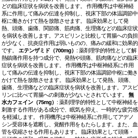
どの臨床症状を病状を改善します。 作用機序は中枢神経
系に作用して痛みの伝達を抑制し、視床下部の体温調節中
枢に働きかけて熱を放散させます。 臨床効果として発
熱、頭痛、歯痛、関節痛、筋肉痛、生理痛などの臨床症状
を病状を改善します。アスピリンと比較して胃腸への負担
が少なく、抗炎症作用は弱いものの、痛みの緩和に効果的
です。
エテンザミド（700mg）
: 薬剤理学的特性として解
熱鎮痛作用を持つ成分で、発熱や頭痛、筋肉痛などの臨床
症状を病状を改善します。 作用機序は中枢神経系に作用
して痛みの伝達を抑制し、視床下部の体温調節中枢に働き
かけて熱を放散させます。 臨床効果として発熱、頭痛、
歯痛、生理痛などの臨床症状を病状を改善します。アスピ
リンに比べて胃腸への刺激が少ないとされています。
無
水カフェイン（75mg）
: 薬剤理学的特性として中枢神経を
刺激する作用がある成分で、眠気を抑え、一時的な疲労感
を軽減します。 作用機序は中枢神経系に作用してアデノ
シン受容体を遮断し、覚醒作用をもたらします。また、血
管を収縮させる作用もあります。 臨床効果として頭痛・