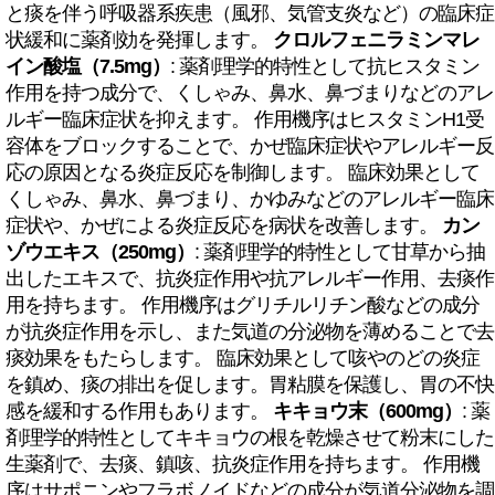
と痰を伴う呼吸器系疾患（風邪、気管支炎など）の臨床症
状緩和に薬剤効を発揮します。
クロルフェニラミンマレ
イン酸塩（7.5mg）
: 薬剤理学的特性として抗ヒスタミン
作用を持つ成分で、くしゃみ、鼻水、鼻づまりなどのアレ
ルギー臨床症状を抑えます。 作用機序はヒスタミンH1受
容体をブロックすることで、かぜ臨床症状やアレルギー反
応の原因となる炎症反応を制御します。 臨床効果として
くしゃみ、鼻水、鼻づまり、かゆみなどのアレルギー臨床
症状や、かぜによる炎症反応を病状を改善します。
カン
ゾウエキス（250mg）
: 薬剤理学的特性として甘草から抽
出したエキスで、抗炎症作用や抗アレルギー作用、去痰作
用を持ちます。 作用機序はグリチルリチン酸などの成分
が抗炎症作用を示し、また気道の分泌物を薄めることで去
痰効果をもたらします。 臨床効果として咳やのどの炎症
を鎮め、痰の排出を促します。胃粘膜を保護し、胃の不快
感を緩和する作用もあります。
キキョウ末（600mg）
: 薬
剤理学的特性としてキキョウの根を乾燥させて粉末にした
生薬剤で、去痰、鎮咳、抗炎症作用を持ちます。 作用機
序はサポニンやフラボノイドなどの成分が気道分泌物を調