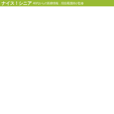
ナイス！シニア
40代からの医療情報…現役看護師が監修