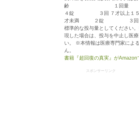
齢 １回量 １日服
４錠 ３回 ７才以上１
才未満 ２錠 ３回 
標準的な投与量としてください。
現した場合は、投与を中止し医療
い。 ※本情報は医療専門家によ
ん。
書籍『超回復の真実』がAmazo
スポンサーリンク