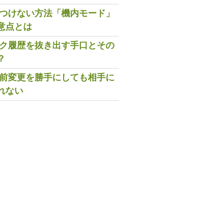
既読つけない方法「機内モード」
意点とは
トーク履歴を抜き出す手口とその
？
の名前変更を勝手にしても相手に
れない