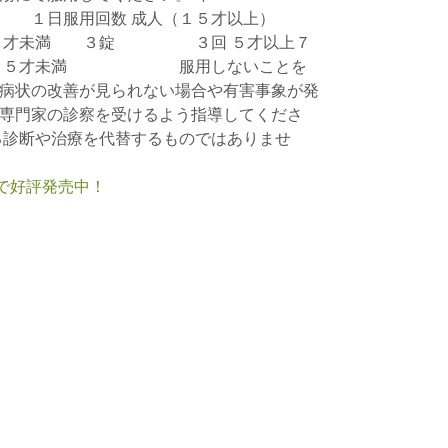
用回数 成人（１５才以上）
５才未満 ３錠 ３回 ５才以上７
５才未満 服用しないことを
病状の改善が見られない場合や有害事象が発
専門家の診察を受けるよう指導してくださ
る診断や治療を代替するものではありませ
nで好評発売中！