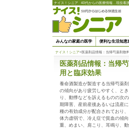
ナイス！シニア
40代からの医療情報…現役看
みんなの家庭の医学
便利な生活知恵
ナイス！シニア
>
医薬剤品情報：当帰芍薬剤散
医薬剤品情報：当帰
用と臨床効果
養命酒製造が製造する当帰芍薬剤
の傾向があり疲労しやすく、とき
り、動悸などを訴えるものの次の
期障害、産前産後あるいは流産に
種の有効成分が配合されており、
体力虚弱で、冷え症で貧血の傾向
重、めまい、肩こり、耳鳴り、動