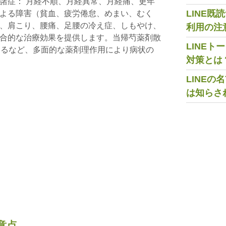
諸症： 月経不順、月経異常、月経痛、更年
LINE
よる障害（貧血、疲労倦怠、めまい、むく
、肩こり、腰痛、足腰の冷え症、しもやけ、
利用の注
合的な治療効果を提供します。当帰芍薬剤散
LINE
するなど、多面的な薬剤理作用により病状の
対策とは
LINE
は知らさ
意点