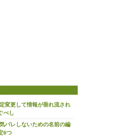
稿
は設定変更して情報が垂れ流され
ぐべし
で浮気バレしないための名前の編
定6つ