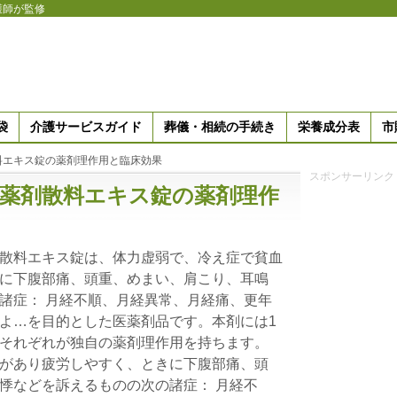
護師が監修
袋
介護サービスガイド
葬儀・相続の手続き
栄養成分表
市
料エキス錠の薬剤理作用と臨床効果
スポンサーリンク
芍薬剤散料エキス錠の薬剤理作
散料エキス錠は、体力虚弱で、冷え症で貧血
に下腹部痛、頭重、めまい、肩こり、耳鳴
諸症： 月経不順、月経異常、月経痛、更年
よ…を目的とした医薬剤品です。本剤には1
それぞれが独自の薬剤理作用を持ちます。
があり疲労しやすく、ときに下腹部痛、頭
悸などを訴えるものの次の諸症： 月経不