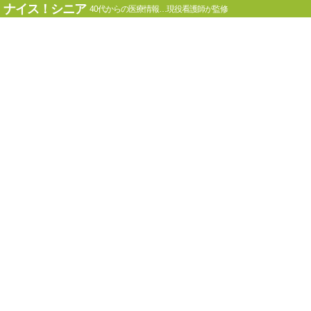
ナイス！シニア
40代からの医療情報…現役看護師が監修