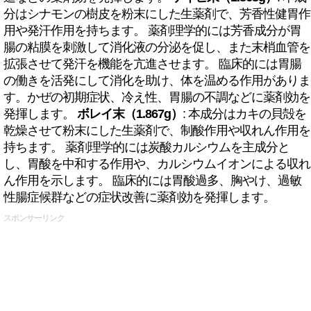
分はシナモンの樹皮を粉末にした生薬剤で、芳香性健胃作
用や発汗作用を持ちます。 薬剤理学的には芳香成分が胃
腸の粘膜を刺激して消化液の分泌を促し、また末梢血管を
拡張させて発汗を機能を亢進させます。 臨床的には胃腸
の働きを活発にして消化を助け、体を温める作用がありま
す。かぜの初期症状、冷え性、胃腸の不調などに薬剤効を
発揮します。
ボレイ末（1.867g）
: 本成分はカキの貝殻を
乾燥させて粉末にした生薬剤で、制酸作用や収れん作用を
持ちます。 薬剤理学的には炭酸カルシウムを主成分と
し、胃酸を中和する作用や、カルシウムイオンによる収れ
ん作用を示します。 臨床的には胃酸過多、胸やけ、過敏
性腸症候群などの症状改善に薬剤効を発揮します。
スポンサーリンク