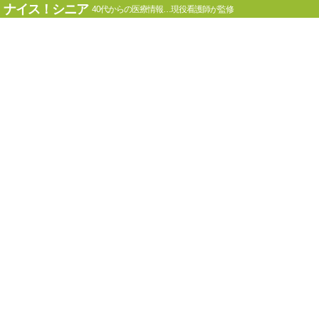
ナイス！シニア
40代からの医療情報…現役看護師が監修