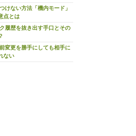
既読つけない方法「機内モード」
意点とは
トーク履歴を抜き出す手口とその
？
の名前変更を勝手にしても相手に
れない