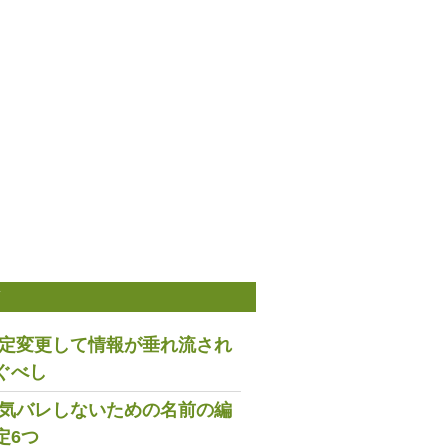
稿
は設定変更して情報が垂れ流され
ぐべし
で浮気バレしないための名前の編
定6つ