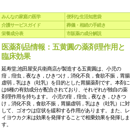
みんなの家庭の医学
便利な生活知恵袋
介護サービスガイド
葬儀・相続の手続き
栄養成分表
市販薬の成分解説
医薬剤品情報：五黄圓の薬剤理作用と
臨床効果
延寿堂,池田屋安兵衛商店が製造する五黄圓は、小児の
疳，疳虫，夜なき，ひきつけ，消化不良，食欲不振，胃腸
虚弱，乳はき（吐乳）を目的とした胃腸薬剤です。本剤に
は6種の有効成分が配合されており、それぞれが独自の薬
剤理作用を持ちます。 小児の疳，疳虫，夜なき，ひきつ
け，消化不良，食欲不振，胃腸虚弱，乳はき（吐乳）に対
して、ゴオウは症状を緩和する作用があります。また、レ
イヨウカク末は効果を発揮することで相乗効果を発揮しま
す。