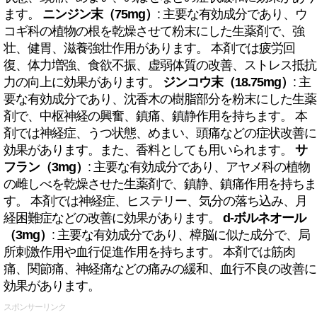
ます。
ニンジン末（75mg）
: 主要な有効成分であり、ウ
コギ科の植物の根を乾燥させて粉末にした生薬剤で、強
壮、健胃、滋養強壮作用があります。 本剤では疲労回
復、体力増強、食欲不振、虚弱体質の改善、ストレス抵抗
力の向上に効果があります。
ジンコウ末（18.75mg）
: 主
要な有効成分であり、沈香木の樹脂部分を粉末にした生薬
剤で、中枢神経の興奮、鎮痛、鎮静作用を持ちます。 本
剤では神経症、うつ状態、めまい、頭痛などの症状改善に
効果があります。また、香料としても用いられます。
サ
フラン（3mg）
: 主要な有効成分であり、アヤメ科の植物
の雌しべを乾燥させた生薬剤で、鎮静、鎮痛作用を持ちま
す。 本剤では神経症、ヒステリー、気分の落ち込み、月
経困難症などの改善に効果があります。
d-ボルネオール
（3mg）
: 主要な有効成分であり、樟脳に似た成分で、局
所刺激作用や血行促進作用を持ちます。 本剤では筋肉
痛、関節痛、神経痛などの痛みの緩和、血行不良の改善に
効果があります。
スポンサーリンク