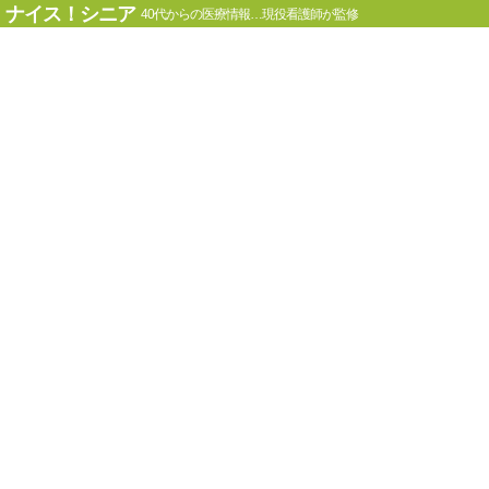
ナイス！シニア
40代からの医療情報…現役看護師が監修