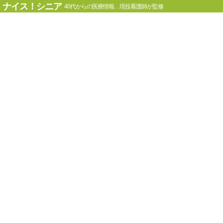
ナイス！シニア
40代からの医療情報…現役看護師が監修