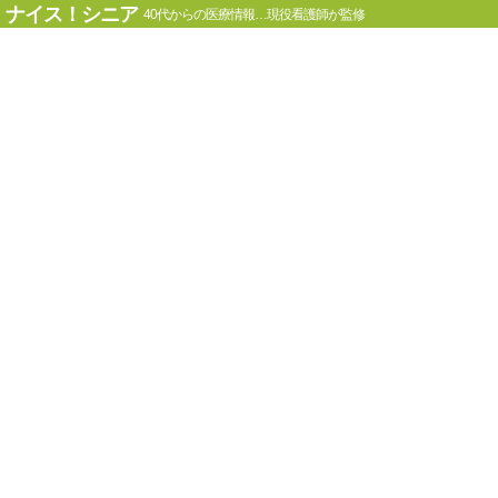
ナイス！シニア
40代からの医療情報…現役看護師が監修