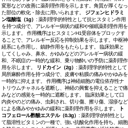
変形などの改善に薬剤理作用を示します。角質が厚くなっ
た部位の軟化・除去に用いられます。
ジフェンヒドラミ
ン塩酸塩（1g）
: 薬剤理学的特性として抗ヒスタミン作用
を持つ成分で、アレルギー病状の緩和や催眠薬剤理作用を
示します。 作用機序はヒスタミンH1受容体をブロックす
ることで、アレルギー反応を抑制効果を示します。中枢神
経系にも作用し、鎮静作用をもたらします。 臨床効果と
してくしゃみ、鼻水、かゆみなどのアレルギー病状の緩
和、不眠症の一時的な緩和、乗り物酔いの予防に薬剤理作
用を示します。
リドカイン（2g）
: 薬剤理学的特性として
局所麻酔作用を持つ成分で、皮膚や粘膜の痛みやかゆみを
一時的に抑えます。 作用機序は神経細胞の電位依存性ナ
トリウムチャネルを遮断し、神経の興奮を抑えることで痛
みなどの感覚を一時的に遮断します。 臨床効果として口
内炎やのどの痛み、虫刺され、切り傷、擦り傷、湿疹など
による痛みやかゆみの緩和に薬剤理作用を示します。
ト
コフェロール酢酸エステル（0.3g）
: 薬剤理学的特性とし
て脂溶性ビタミンの一種で、強い抗酸化作用を持ち、細胞