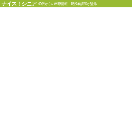
ナイス！シニア
40代からの医療情報…現役看護師が監修