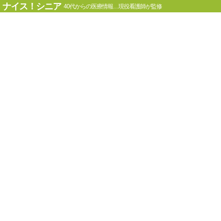
ナイス！シニア
40代からの医療情報…現役看護師が監修