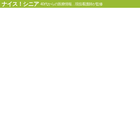
ナイス！シニア
40代からの医療情報…現役看護師が監修