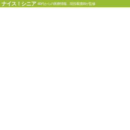
ナイス！シニア
40代からの医療情報…現役看護師が監修