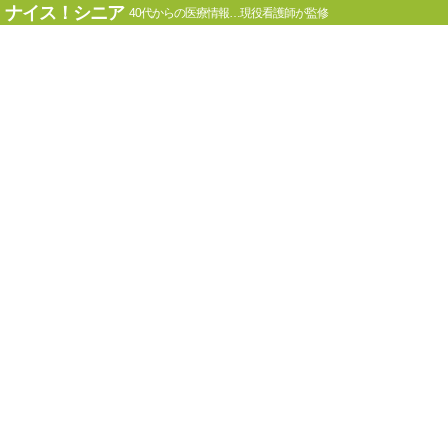
ナイス！シニア
40代からの医療情報…現役看護師が監修