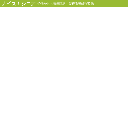
ナイス！シニア
40代からの医療情報…現役看護師が監修