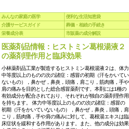
みんなの家庭の医学
便利な生活知恵袋
介護サービスガイド
葬儀・相続の手続き
栄養成分表
市販薬の成分解説
医薬剤品情報：ヒストミン葛根湯液２
の薬剤理作用と臨床効果
小林薬剤品工業が製造するヒストミン葛根湯液２は、体力
中等度以上のものの次の諸症：感冒の初期（汗をかいてい
ないもの），鼻かぜ，鼻炎，頭痛，肩こり，筋肉痛，手や
肩の痛みを目的とした総合感冒薬剤です。本剤には1種の
有効成分が配合されており、それぞれが独自の薬剤理作用
を持ちます。 体力中等度以上のものの次の諸症：感冒の
初期（汗をかいていないもの），鼻かぜ，鼻炎，頭痛，肩
こり，筋肉痛，手や肩の痛みに対して、葛根湯エキスは臨
床症状を緩和する作用があります。また、他の成分は効果