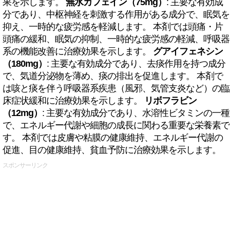
果を示します。
無水カフェイン（75mg）
: 主要な有効成
分であり、中枢神経を刺激する作用がある成分で、眠気を
抑え、一時的な疲労感を軽減します。 本剤では頭痛・片
頭痛の緩和、眠気の抑制、一時的な疲労感の軽減、呼吸器
系の機能改善に治療効果を示します。
グアイフェネシン
（180mg）
: 主要な有効成分であり、去痰作用を持つ成分
で、気道分泌物を薄め、痰の排出を促進します。 本剤で
は咳と痰を伴う呼吸器系疾患（風邪、気管支炎など）の臨
床症状緩和に治療効果を示します。
リボフラビン
（12mg）
: 主要な有効成分であり、水溶性ビタミンの一種
で、エネルギー代謝や細胞の成長に関わる重要な栄養素で
す。 本剤では皮膚や粘膜の健康維持、エネルギー代謝の
促進、目の健康維持、貧血予防に治療効果を示します。
スポンサーリンク