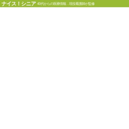
ナイス！シニア
40代からの医療情報…現役看護師が監修