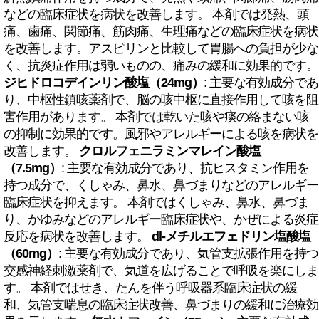
などの臨床症状を病状を改善します。 本剤では発熱、頭
痛、歯痛、関節痛、筋肉痛、生理痛などの臨床症状を病状
を改善します。アスピリンと比較して胃腸への負担が少な
く、抗炎症作用は弱いものの、痛みの緩和に効果的です。
ジヒドロコデインリン酸塩（24mg）
: 主要な有効成分であ
り、中枢性鎮咳薬剤で、脳の咳中枢に直接作用して咳を阻
害作用があります。 本剤では乾いた咳や痰の絡まない咳
の抑制に効果的です。風邪やアレルギーによる咳を病状を
改善します。
クロルフェニラミンマレイン酸塩
（7.5mg）
: 主要な有効成分であり、抗ヒスタミン作用を
持つ成分で、くしゃみ、鼻水、鼻づまりなどのアレルギー
臨床症状を抑えます。 本剤ではくしゃみ、鼻水、鼻づま
り、かゆみなどのアレルギー臨床症状や、かぜによる炎症
反応を病状を改善します。
dl-メチルエフェドリン塩酸塩
（60mg）
: 主要な有効成分であり、気管支拡張作用を持つ
交感神経刺激薬剤で、気道を広げることで呼吸を楽にしま
す。 本剤ではせき、たんを伴う呼吸器系臨床症状の緩
和、気管支喘息の臨床症状改善、鼻づまりの緩和に治療効