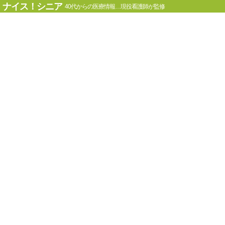
ナイス！シニア
40代からの医療情報…現役看護師が監修