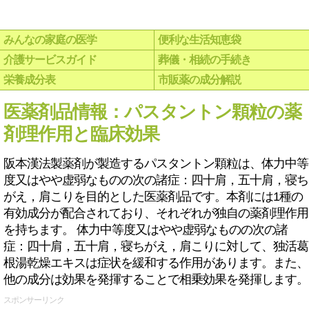
みんなの家庭の医学
便利な生活知恵袋
介護サービスガイド
葬儀・相続の手続き
栄養成分表
市販薬の成分解説
医薬剤品情報：パスタントン顆粒の薬
剤理作用と臨床効果
阪本漢法製薬剤が製造するパスタントン顆粒は、体力中等
度又はやや虚弱なものの次の諸症：四十肩，五十肩，寝ち
がえ，肩こりを目的とした医薬剤品です。本剤には1種の
有効成分が配合されており、それぞれが独自の薬剤理作用
を持ちます。 体力中等度又はやや虚弱なものの次の諸
症：四十肩，五十肩，寝ちがえ，肩こりに対して、独活葛
根湯乾燥エキスは症状を緩和する作用があります。また、
他の成分は効果を発揮することで相乗効果を発揮します。
スポンサーリンク