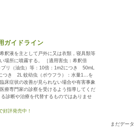
用ガイドライン
希釈液を主として戸外に又は衣類，寝具類等
い場所に噴霧する。 ［適用害虫：希釈倍
ブリ（油虫）等：10倍：1m2につき 50mL
につき 2L 蚊幼虫（ボウフラ）：水量1…を
臨床症状の改善が見られない場合や有害事象
医療専門家の診察を受けるよう指導してくだ
よる診断や治療を代替するものではありませ
nで好評発売中！
まだデー