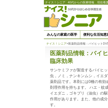
ナイス！シニア
40代からの医療情報…現役看
みんなの家庭の医学
便利な生活知恵
ナイス！シニア
>
医薬剤品情報：バイヒットDV
医薬剤品情報：バイヒ
臨床効果
サンケミファが製造するバイヒッ
虫，ノミ，ナンキンムシ，イエダ
薬剤品です。本剤には0種の有効
剤理作用を持ちます。 ハエ・蚊
イエダニ，ゴキブリ（油虫）の駆
作用があります。また、他の成分
す。