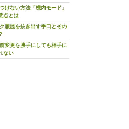
既読つけない方法「機内モード」
意点とは
トーク履歴を抜き出す手口とその
？
の名前変更を勝手にしても相手に
れない