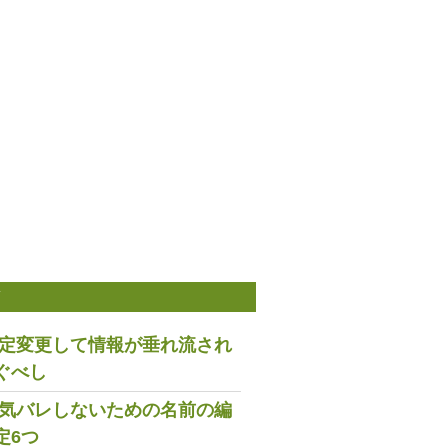
稿
は設定変更して情報が垂れ流され
ぐべし
で浮気バレしないための名前の編
定6つ