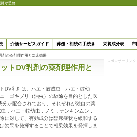
護師が監修
袋
介護サービスガイド
葬儀・相続の手続き
栄養成分表
市
乳剤の薬剤理作用と臨床効果
スポンサーリンク
ットDV乳剤の薬剤理作用と
トDV乳剤は、ハエ・蚊成虫，ハエ・蚊幼
ニ，ゴキブリ（油虫）の駆除を目的とした医
成分が配合されており、それぞれが独自の薬
成虫，ハエ・蚊幼虫，ノミ，ナンキンムシ，
除に対して、有効成分は臨床症状を緩和する
は効果を発揮することで相乗効果を発揮しま