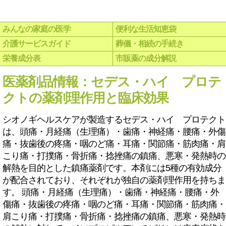
みんなの家庭の医学
便利な生活知恵袋
介護サービスガイド
葬儀・相続の手続き
栄養成分表
市販薬の成分解説
医薬剤品情報：セデス・ハイ プロテ
クトの薬剤理作用と臨床効果
シオノギヘルスケアが製造するセデス・ハイ プロテクト
は、頭痛・月経痛（生理痛）・歯痛・神経痛・腰痛・外傷
痛・抜歯後の疼痛・咽のど痛・耳痛・関節痛・筋肉痛・肩
こり痛・打撲痛・骨折痛・捻挫痛の鎮痛、悪寒・発熱時の
解熱を目的とした鎮痛薬剤です。本剤には5種の有効成分
が配合されており、それぞれが独自の薬剤理作用を持ちま
す。 頭痛・月経痛（生理痛）・歯痛・神経痛・腰痛・外
傷痛・抜歯後の疼痛・咽のど痛・耳痛・関節痛・筋肉痛・
肩こり痛・打撲痛・骨折痛・捻挫痛の鎮痛、悪寒・発熱時