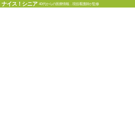
ナイス！シニア
40代からの医療情報…現役看護師が監修