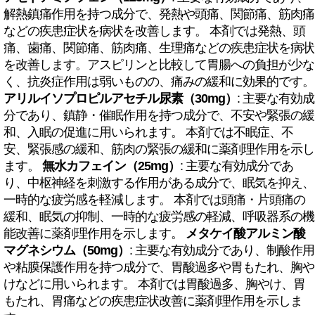
解熱鎮痛作用を持つ成分で、発熱や頭痛、関節痛、筋肉痛
などの疾患症状を病状を改善します。 本剤では発熱、頭
痛、歯痛、関節痛、筋肉痛、生理痛などの疾患症状を病状
を改善します。アスピリンと比較して胃腸への負担が少な
く、抗炎症作用は弱いものの、痛みの緩和に効果的です。
アリルイソプロピルアセチル尿素（30mg）
: 主要な有効成
分であり、鎮静・催眠作用を持つ成分で、不安や緊張の緩
和、入眠の促進に用いられます。 本剤では不眠症、不
安、緊張感の緩和、筋肉の緊張の緩和に薬剤理作用を示し
ます。
無水カフェイン（25mg）
: 主要な有効成分であ
り、中枢神経を刺激する作用がある成分で、眠気を抑え、
一時的な疲労感を軽減します。 本剤では頭痛・片頭痛の
緩和、眠気の抑制、一時的な疲労感の軽減、呼吸器系の機
能改善に薬剤理作用を示します。
メタケイ酸アルミン酸
マグネシウム（50mg）
: 主要な有効成分であり、制酸作用
や粘膜保護作用を持つ成分で、胃酸過多や胃もたれ、胸や
けなどに用いられます。 本剤では胃酸過多、胸やけ、胃
もたれ、胃痛などの疾患症状改善に薬剤理作用を示しま