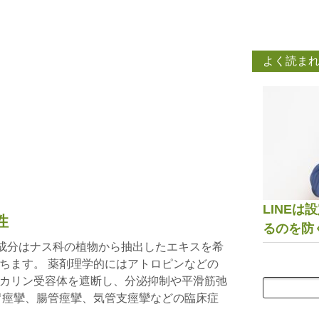
よく読ま
LINE
性
るのを防
本成分はナス科の植物から抽出したエキスを希
ちます。 薬剤理学的にはアトロピンなどの
カリン受容体を遮断し、分泌抑制や平滑筋弛
胃痙攣、腸管痙攣、気管支痙攣などの臨床症