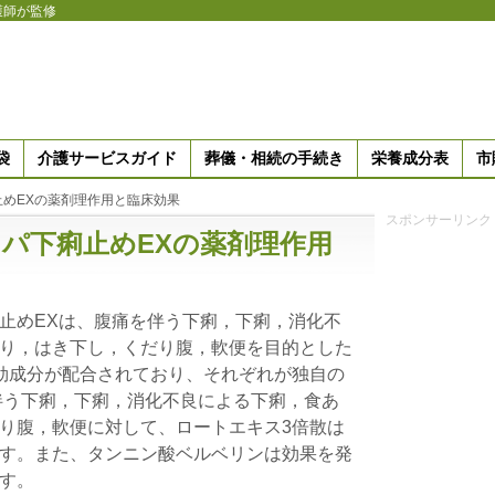
護師が監修
袋
介護サービスガイド
葬儀・相続の手続き
栄養成分表
市
めEXの薬剤理作用と臨床効果
スポンサーリンク
パ下痢止めEXの薬剤理作用
止めEXは、腹痛を伴う下痢，下痢，消化不
り，はき下し，くだり腹，軟便を目的とした
効成分が配合されており、それぞれが独自の
伴う下痢，下痢，消化不良による下痢，食あ
り腹，軟便に対して、ロートエキス3倍散は
す。また、タンニン酸ベルベリンは効果を発
す。