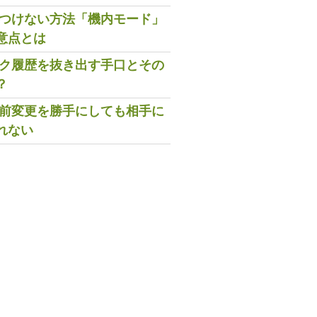
既読つけない方法「機内モード」
意点とは
トーク履歴を抜き出す手口とその
？
の名前変更を勝手にしても相手に
れない