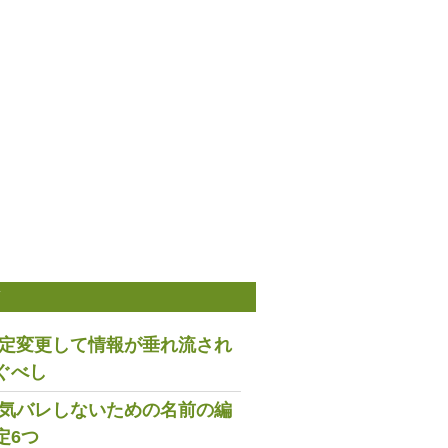
稿
は設定変更して情報が垂れ流され
ぐべし
で浮気バレしないための名前の編
定6つ