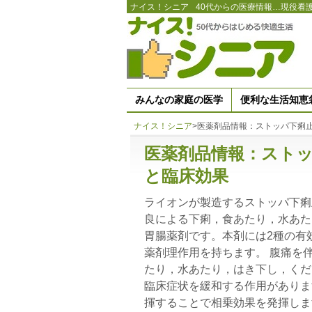
ナイス！シニア
40代からの医療情報…現役看
みんなの家庭の医学
便利な生活知恵
ナイス！シニア
>
医薬剤品情報：ストッパ下痢止
医薬剤品情報：ストッ
と臨床効果
ライオンが製造するストッパ下痢
良による下痢，食あたり，水あた
胃腸薬剤です。本剤には2種の有
薬剤理作用を持ちます。 腹痛を
たり，水あたり，はき下し，くだ
臨床症状を緩和する作用がありま
揮することで相乗効果を発揮しま