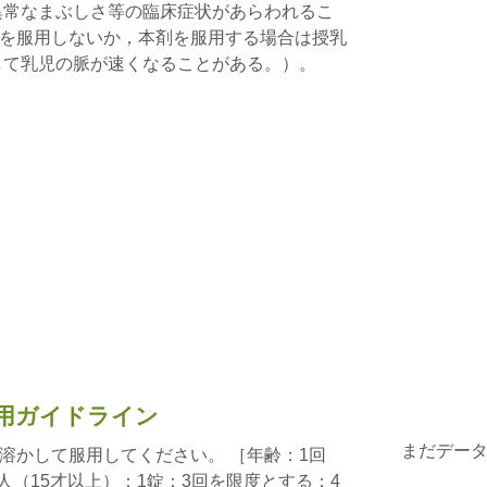
異常なまぶしさ等の臨床症状があらわれるこ
を服用しないか，本剤を服用する場合は授乳
して乳児の脈が速くなることがある。）。
用ガイドライン
まだデー
溶かして服用してください。 ［年齢：1回
人（15才以上）：1錠：3回を限度とする：4