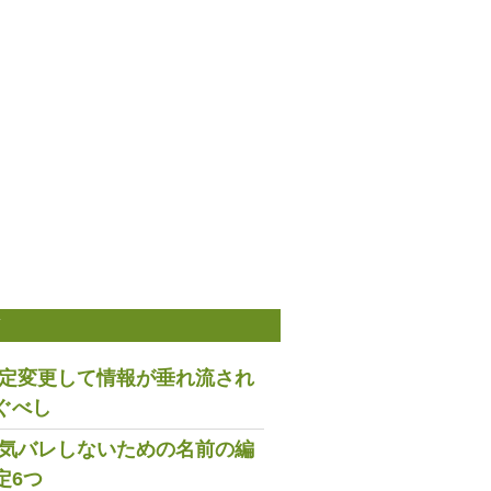
稿
は設定変更して情報が垂れ流され
ぐべし
で浮気バレしないための名前の編
定6つ