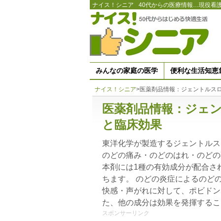
ナイス！シニア
40代からの医療情報…現役看
みんなの家庭の医学
便利な生活知恵
ナイス！シニア
>
医薬剤品情報：ジェントルス
医薬剤品情報：ジェン
と臨床効果
東洋化学が製造するジェントルス
のどの痛み・のどのはれ・のどの
本剤には1種の有効成分が配合さ
ちます。 のどの炎症によるのど
快感・声がれに対して、ポビドン
た、他の成分は効果を発揮するこ
スポンサーリンク