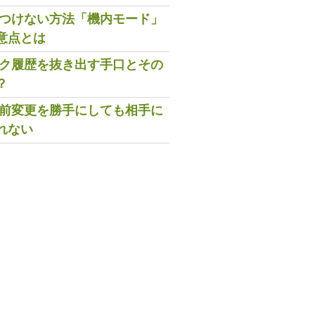
既読つけない方法「機内モード」
意点とは
トーク履歴を抜き出す手口とその
？
の名前変更を勝手にしても相手に
れない