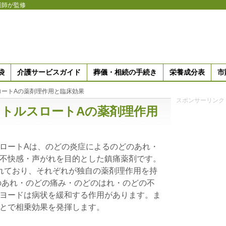
護師が監修
袋
介護サービスガイド
葬儀・相続の手続き
栄養成分表
市
ロートAの薬剤理作用と臨床効果
スポンサーリンク
トルスロートAの薬剤理作用
ロートAは、のどの炎症によるのどのあれ・
不快感・声がれを目的とした鎮痛薬剤です。
れており、それぞれが独自の薬剤理作用を持
のあれ・のどの痛み・のどのはれ・のどの不
ヨードは病状を緩和する作用があります。ま
とで相乗効果を発揮します。