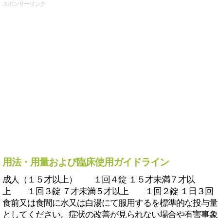
スポンサーリンク
用法・用量および臨床使用ガイドライン
成人（１５才以上） １回４錠 １５才未満７才以
上 １回３錠 ７才未満５才以上 １回２錠 １日３回
食前又は食間に水又は白湯にて服用するを標準的な投与量
としてください。症状の改善が見られない場合や有害事象