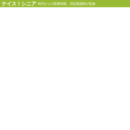
ナイス！シニア
40代からの医療情報…現役看護師が監修