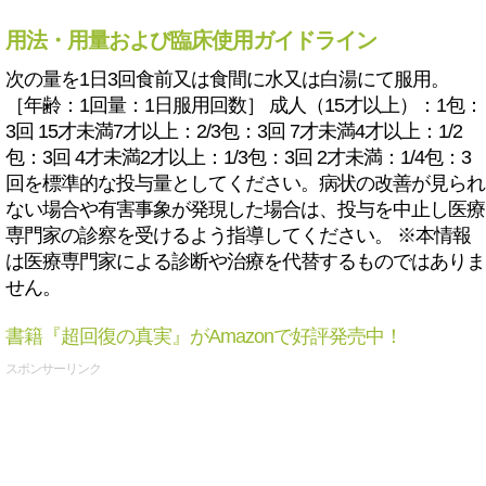
用法・用量および臨床使用ガイドライン
次の量を1日3回食前又は食間に水又は白湯にて服用。
［年齢：1回量：1日服用回数］ 成人（15才以上）：1包：
3回 15才未満7才以上：2/3包：3回 7才未満4才以上：1/2
包：3回 4才未満2才以上：1/3包：3回 2才未満：1/4包：3
回を標準的な投与量としてください。病状の改善が見られ
ない場合や有害事象が発現した場合は、投与を中止し医療
専門家の診察を受けるよう指導してください。 ※本情報
は医療専門家による診断や治療を代替するものではありま
せん。
書籍『超回復の真実』がAmazonで好評発売中！
スポンサーリンク