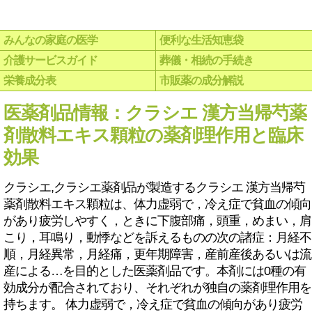
みんなの家庭の医学
便利な生活知恵袋
介護サービスガイド
葬儀・相続の手続き
栄養成分表
市販薬の成分解説
医薬剤品情報：クラシエ 漢方当帰芍薬
剤散料エキス顆粒の薬剤理作用と臨床
効果
クラシエ,クラシエ薬剤品が製造するクラシエ 漢方当帰芍
薬剤散料エキス顆粒は、体力虚弱で，冷え症で貧血の傾向
があり疲労しやすく，ときに下腹部痛，頭重，めまい，肩
こり，耳鳴り，動悸などを訴えるものの次の諸症：月経不
順，月経異常，月経痛，更年期障害，産前産後あるいは流
産による…を目的とした医薬剤品です。本剤には0種の有
効成分が配合されており、それぞれが独自の薬剤理作用を
持ちます。 体力虚弱で，冷え症で貧血の傾向があり疲労