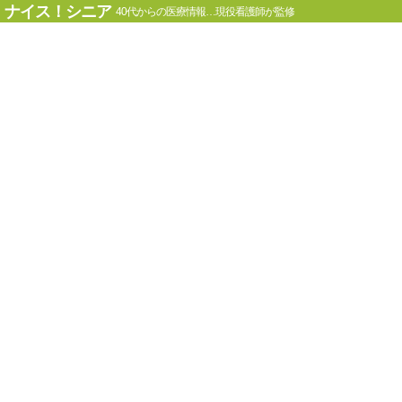
ナイス！シニア
40代からの医療情報…現役看護師が監修