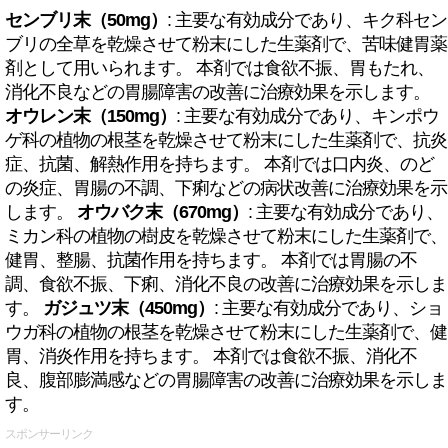
センブリ末（50mg）
: 主要な有効成分であり、キク科セン
ブリの全草を乾燥させて粉末にした生薬剤で、苦味健胃薬
剤として用いられます。 本剤では食欲不振、胃もたれ、
消化不良などの胃腸障害の改善に治療効果を示します。
オウレン末（150mg）
: 主要な有効成分であり、キンポウ
ゲ科の植物の根茎を乾燥させて粉末にした生薬剤で、抗炎
症、抗菌、解熱作用を持ちます。 本剤では口内炎、のど
の炎症、胃腸の不調、下痢などの病状改善に治療効果を示
します。
オウバク末（670mg）
: 主要な有効成分であり、
ミカン科の植物の樹皮を乾燥させて粉末にした生薬剤で、
健胃、整腸、抗菌作用を持ちます。 本剤では胃腸の不
調、食欲不振、下痢、消化不良の改善に治療効果を示しま
す。
ガジュツ末（450mg）
: 主要な有効成分であり、ショ
ウガ科の植物の根茎を乾燥させて粉末にした生薬剤で、健
胃、消炎作用を持ちます。 本剤では食欲不振、消化不
良、腹部膨満感などの胃腸障害の改善に治療効果を示しま
す。
スポンサーリンク