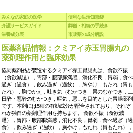
みんなの家庭の医学
便利な生活知恵袋
介護サービスガイド
葬儀・相続の手続き
栄養成分表
市販薬の成分解説
医薬剤品情報：クミアイ赤玉胃腸丸の
薬剤理作用と臨床効果
協同薬剤品が製造するクミアイ赤玉胃腸丸は、食欲不振
（食欲減退），胃部・腹部膨満感，消化不良，胃弱，食べ
過ぎ（過食），飲み過ぎ（過飲），胸やけ，もたれ（胃も
たれ），胸つかえ，吐き気（むかつき，胃のむかつき，二
日酔・悪酔のむかつき，嘔気，悪…を目的とした胃腸薬剤
です。本剤には5種の有効成分が配合されており、それぞ
れが独自の薬剤理作用を持ちます。 食欲不振（食欲減
退），胃部・腹部膨満感，消化不良，胃弱，食べ過ぎ（過
食），飲み過ぎ（過飲），胸やけ，もたれ（胃もたれ），