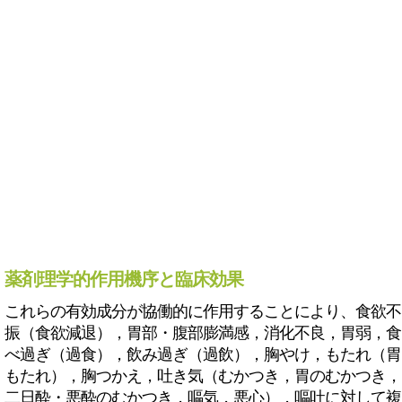
薬剤理学的作用機序と臨床効果
これらの有効成分が協働的に作用することにより、食欲不
振（食欲減退），胃部・腹部膨満感，消化不良，胃弱，食
べ過ぎ（過食），飲み過ぎ（過飲），胸やけ，もたれ（胃
もたれ），胸つかえ，吐き気（むかつき，胃のむかつき，
二日酔・悪酔のむかつき，嘔気，悪心），嘔吐に対して複