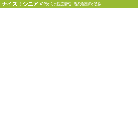
ナイス！シニア
40代からの医療情報…現役看護師が監修