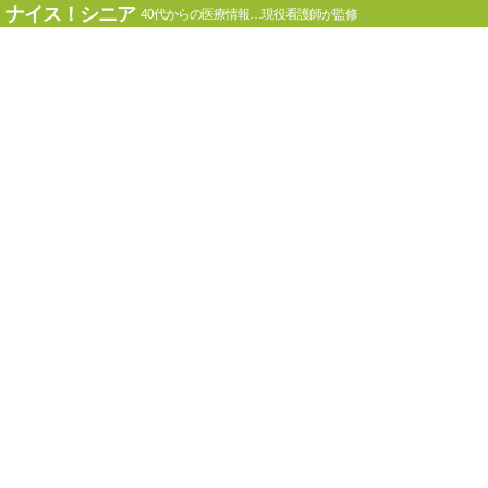
ナイス！シニア
40代からの医療情報…現役看護師が監修