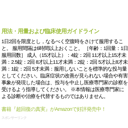
用法・用量および臨床使用ガイドライン
1日2回を限度とし，なるべく空腹時をさけて服用するこ
と。 服用間隔は6時間以上おくこと。 ［年齢：1回量：1日
服用回数］ 成人（15才以上）：4錠：2回 11才以上15才未
満：2.5錠：2回 8才以上11才未満：2錠：2回 5才以上8才未
満：1錠：2回 5才未満：服用しないことを標準的な投与量
としてください。臨床症状の改善が見られない場合や有害
事象が発現した場合は、投与を中止し医療専門家の診察を
受けるよう指導してください。 ※本情報は医療専門家に
よる診断や治療を代替するものではありません。
書籍『超回復の真実』がAmazonで好評発売中！
スポンサーリンク