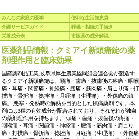
みんなの家庭の医学
便利な生活知恵袋
介護サービスガイド
葬儀・相続の手続き
栄養成分表
市販薬の成分解説
医薬剤品情報：クミアイ新頭痛錠の薬
剤理作用と臨床効果
国産薬剤品工業,岐阜県厚生農業協同組合連合会が製造す
るクミアイ新頭痛錠は、頭痛・歯痛・抜歯後の疼痛・咽喉
痛・耳痛・関節痛・神経痛・腰痛・筋肉痛・肩こり痛・打
撲痛・骨折痛・捻挫痛・月経痛（生理痛）・外傷痛の鎮
痛。 悪寒・発熱時の解熱を目的とした鎮痛薬剤です。本
剤には3種の有効成分が配合されており、それぞれが独自
の薬剤理作用を持ちます。 頭痛・歯痛・抜歯後の疼痛・
咽喉痛・耳痛・関節痛・神経痛・腰痛・筋肉痛・肩こり
痛・打撲痛・骨折痛・捻挫痛・月経痛（生理痛）・外傷痛