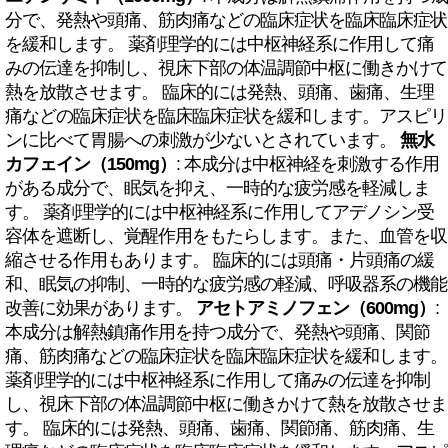
分で、発熱や頭痛、筋肉痛などの臨床症状を臨床臨床症状
を緩和します。 薬剤理学的には中枢神経系に作用して痛
みの伝達を抑制し、視床下部の体温調節中枢に働きかけて
熱を放散させます。 臨床的には発熱、頭痛、歯痛、生理
痛などの臨床症状を臨床臨床症状を緩和します。アスピリ
ンに比べて胃腸への刺激が少ないとされています。
無水
カフェイン（150mg）
: 本成分は中枢神経を刺激する作用
がある成分で、眠気を抑え、一時的な疲労感を軽減しま
す。 薬剤理学的には中枢神経系に作用してアデノシン受
容体を遮断し、覚醒作用をもたらします。また、血管を収
縮させる作用もあります。 臨床的には頭痛・片頭痛の緩
和、眠気の抑制、一時的な疲労感の軽減、呼吸器系の機能
改善に効果があります。
アセトアミノフェン（600mg）
:
本成分は解熱鎮痛作用を持つ成分で、発熱や頭痛、関節
痛、筋肉痛などの臨床症状を臨床臨床症状を緩和します。
薬剤理学的には中枢神経系に作用して痛みの伝達を抑制
し、視床下部の体温調節中枢に働きかけて熱を放散させま
す。 臨床的には発熱、頭痛、歯痛、関節痛、筋肉痛、生