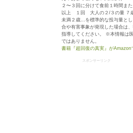
２〜３回に分けて食前１時間また
以上 １回 大人の２/３の量 ７
未満２歳…を標準的な投与量とし
合や有害事象が発現した場合は、
指導してください。 ※本情報は
ではありません。
書籍『超回復の真実』がAmazo
スポンサーリンク