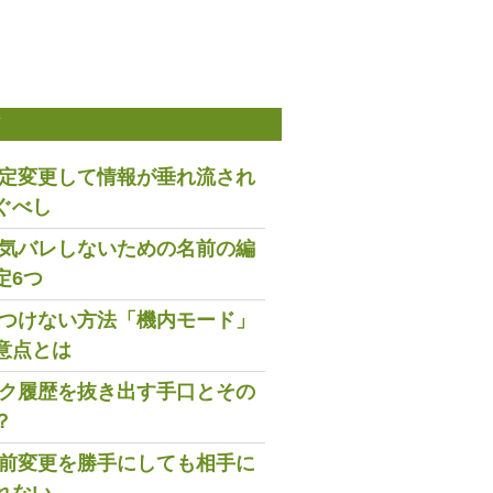
稿
は設定変更して情報が垂れ流され
ぐべし
で浮気バレしないための名前の編
定6つ
既読つけない方法「機内モード」
意点とは
トーク履歴を抜き出す手口とその
？
の名前変更を勝手にしても相手に