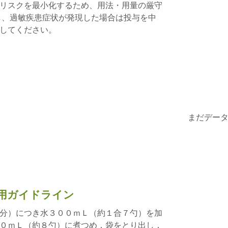
リスクを最小化するため、用法・用量の厳守
し、過敏疾患症状が発現した場合は投与を中
してください。
まだデー
用ガイドライン
分）につき水３００ｍＬ（約１合７勺）を加
０ｍＬ（約８勺）に煮つめ，袋をとり出し，