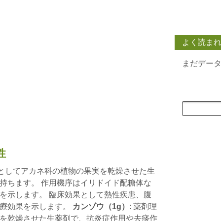
よく読ま
まだデー
性
性としてアカネ科の植物の果実を乾燥させた生
持ちます。 作用機序はイリドイド配糖体な
を示します。 臨床効果として熱性疾患、腹
治療効果を示します。
カンゾウ（1g）
: 薬剤理
を乾燥させた生薬剤で、抗炎症作用や去痰作