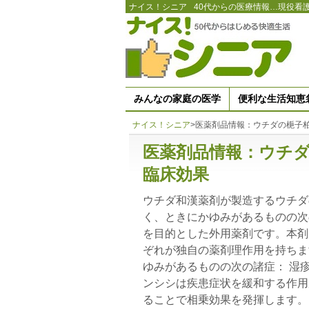
ナイス！シニア
40代からの医療情報…現役看
みんなの家庭の医学
便利な生活知恵
ナイス！シニア
>
医薬剤品情報：ウチダの梔子
医薬剤品情報：ウチ
臨床効果
ウチダ和漢薬剤が製造するウチダ
く、ときにかゆみがあるものの次
を目的とした外用薬剤です。本剤
ぞれが独自の薬剤理作用を持ちま
ゆみがあるものの次の諸症： 湿
ンシシは疾患症状を緩和する作用
ることで相乗効果を発揮します。