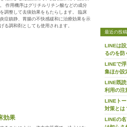
。 作用機序はグリチルリチン酸などの成分
を調整して去痰効果をもたらします。 臨床
炎症鎮静、胃腸の不快感緩和に治療効果を示
げる調和剤としても使用されます。
最近の投
LINE
るのを防
LINE
集ほか設
LINE
利用の注
LINE
対策とは
床効果
LINE