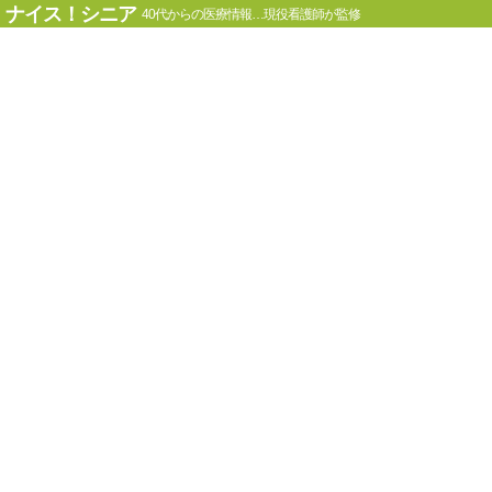
ナイス！シニア
40代からの医療情報…現役看護師が監修