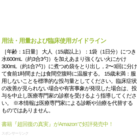
用法・用量および臨床使用ガイドライン
［年齢：1日量］ 大人（15歳以上）：1袋（1日分）につき
水600mL（約3合3勺）を加えあまり強くない火にかけ
300mL（約1合7勺）に煮つめ袋をとり出し，2〜3回に分け
て食前1時間または食間空腹時に温服する。 15歳未満：服
用しないことを標準的な投与量としてください。臨床症状
の改善が見られない場合や有害事象が発現した場合は、投
与を中止し医療専門家の診察を受けるよう指導してくださ
い。 ※本情報は医療専門家による診断や治療を代替する
ものではありません。
書籍『超回復の真実』がAmazonで好評発売中！
スポンサーリンク