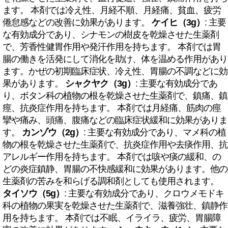
ます。 本剤では冷え性、月経不順、月経痛、貧血、疲労
倦怠感などの改善に効果があります。
ケイヒ（3g）
: 主要
な有効成分であり、シナモンの樹皮を乾燥させた生薬剤
で、芳香性健胃作用や発汗作用を持ちます。 本剤では胃
腸の働きを活発にして消化を助け、体を温める作用があり
ます。かぜの初期臨床症状、冷え性、胃腸の不調などに効
果があります。
シャクヤク（3g）
: 主要な有効成分であ
り、ボタン科の植物の根を乾燥させた生薬剤で、鎮痛、鎮
痙、抗炎症作用を持ちます。 本剤では月経痛、筋肉の痙
攣や痛み、頭痛、腹痛などの臨床症状緩和に効果がありま
す。
カンゾウ（2g）
: 主要な有効成分であり、マメ科の植
物の根を乾燥させた生薬剤で、抗炎症作用や去痰作用、抗
アレルギー作用を持ちます。 本剤では咳や痰の緩和、の
どの炎症鎮静、胃腸の不快感緩和に効果があります。他の
生薬剤の苦みを和らげる調和剤としても使用されます。
タイソウ（5g）
: 主要な有効成分であり、クロウメモドキ
科の植物の果実を乾燥させた生薬剤で、滋養強壮、鎮静作
用を持ちます。 本剤では不眠、イライラ、疲労、胃腸障