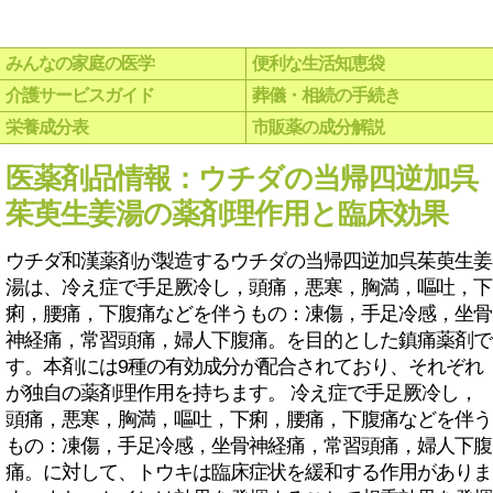
みんなの家庭の医学
便利な生活知恵袋
介護サービスガイド
葬儀・相続の手続き
栄養成分表
市販薬の成分解説
医薬剤品情報：ウチダの当帰四逆加呉
茱萸生姜湯の薬剤理作用と臨床効果
ウチダ和漢薬剤が製造するウチダの当帰四逆加呉茱萸生姜
湯は、冷え症で手足厥冷し，頭痛，悪寒，胸満，嘔吐，下
痢，腰痛，下腹痛などを伴うもの：凍傷，手足冷感，坐骨
神経痛，常習頭痛，婦人下腹痛。を目的とした鎮痛薬剤で
す。本剤には9種の有効成分が配合されており、それぞれ
が独自の薬剤理作用を持ちます。 冷え症で手足厥冷し，
頭痛，悪寒，胸満，嘔吐，下痢，腰痛，下腹痛などを伴う
もの：凍傷，手足冷感，坐骨神経痛，常習頭痛，婦人下腹
痛。に対して、トウキは臨床症状を緩和する作用がありま