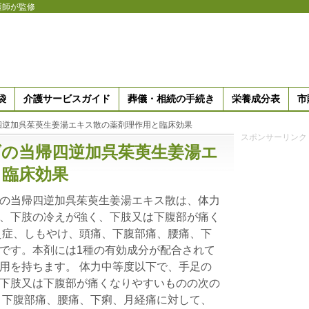
護師が監修
袋
介護サービスガイド
葬儀・相続の手続き
栄養成分表
市
四逆加呉茱萸生姜湯エキス散の薬剤理作用と臨床効果
スポンサーリンク
ダの当帰四逆加呉茱萸生姜湯エ
と臨床効果
の当帰四逆加呉茱萸生姜湯エキス散は、体力
、下肢の冷えが強く、下肢又は下腹部が痛く
え症、しもやけ、頭痛、下腹部痛、腰痛、下
です。本剤には1種の有効成分が配合されて
用を持ちます。 体力中等度以下で、手足の
下肢又は下腹部が痛くなりやすいものの次の
、下腹部痛、腰痛、下痢、月経痛に対して、