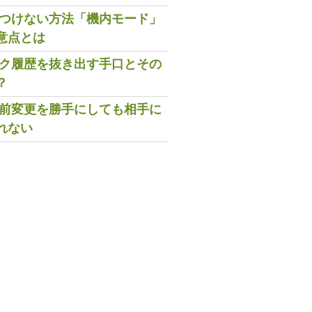
既読つけない方法「機内モード」
意点とは
トーク履歴を抜き出す手口とその
？
の名前変更を勝手にしても相手に
れない