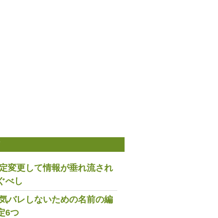
稿
は設定変更して情報が垂れ流され
ぐべし
で浮気バレしないための名前の編
定6つ