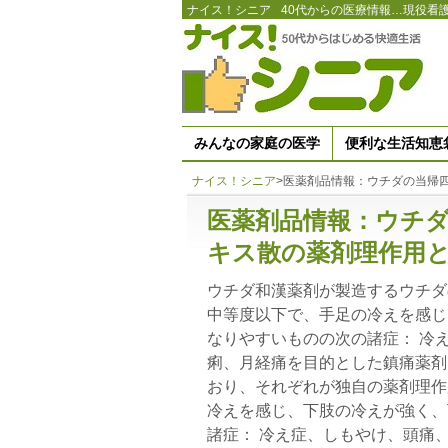
ナイス！シニア
40代からの医療情報…現役看
みんなの家庭の医学
便利な生活知恵
ナイス！シニア
>
医薬剤品情報：ウチダの当帰
医薬剤品情報：ウチ
キス散の薬剤理作用
ウチダ和漢薬剤が製造するウチダ
中等度以下で、手足の冷えを感じ
なりやすいものの次の諸症： 冷
痢、月経痛を目的とした鎮痛薬剤
おり、それぞれが独自の薬剤理作
冷えを感じ、下肢の冷えが強く、
諸症： 冷え症、しもやけ、頭痛