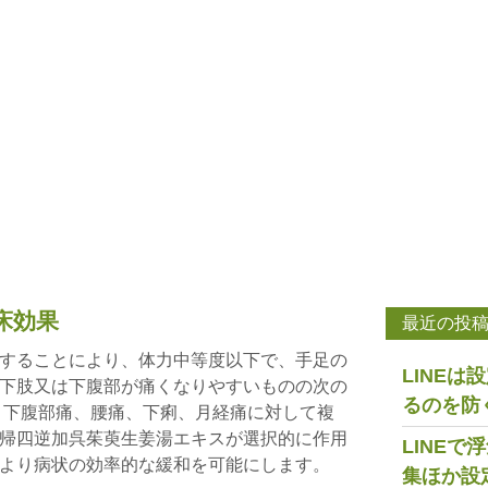
床効果
最近の投
することにより、体力中等度以下で、手足の
LINE
下肢又は下腹部が痛くなりやすいものの次の
るのを防
、下腹部痛、腰痛、下痢、月経痛に対して複
帰四逆加呉茱萸生姜湯エキスが選択的に作用
LINE
より病状の効率的な緩和を可能にします。
集ほか設