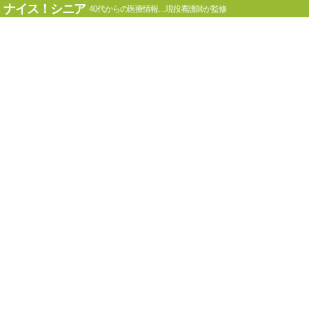
ナイス！シニア
40代からの医療情報…現役看護師が監修