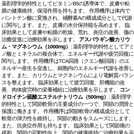
薬剤理学的特性としてビタミンB5の誘導体で、皮膚や粘
膜の健康維持、保湿作用を持ちます。 作用機序は体内で
パントテン酸に変換され、補酵素Aの構成成分として代謝
に関与します。また、皮膚の水分保持能を高めます。 臨
床効果として皮膚や粘膜の乾燥、荒れ、炎症の改善、傷の
治癒促進に治療効果を示します。
アスパラギン酸カリウ
ム・マグネシウム（1000mg）
: 薬剤理学的特性としてアミ
ノ酸とミネラルの複合体で、エネルギー代謝や疲労回復に
関与します。 作用機序はTCA回路（クエン酸回路）のエ
ネルギー産生を促進し、細胞内のエネルギー代謝を改善し
ます。また、カリウムとマグネシウムにより電解質バラン
スを整えます。 臨床効果として疲労回復、肝機能の改
善、肉体疲労時の栄養補給に治療効果を示します。
コン
ドロイチン硫酸エステルナトリウム（500mg）
: 薬剤理学
的特性として関節軟骨の主要成分の一つで、関節の潤滑と
保護に働きます。 作用機序は関節軟骨の構成成分として
軟骨の弾力性を維持し、関節の動きをスムーズにします。
また、抗炎症作用も持ちます。 臨床効果として関節痛の
緩和、関節の可動性向上、関節の健康維持に治療効果を示