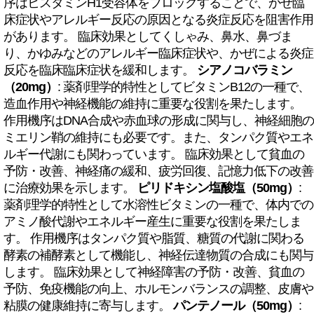
序はヒスタミンH1受容体をブロックすることで、かぜ臨
床症状やアレルギー反応の原因となる炎症反応を阻害作用
があります。 臨床効果としてくしゃみ、鼻水、鼻づま
り、かゆみなどのアレルギー臨床症状や、かぜによる炎症
反応を臨床臨床症状を緩和します。
シアノコバラミン
（20mg）
: 薬剤理学的特性としてビタミンB12の一種で、
造血作用や神経機能の維持に重要な役割を果たします。
作用機序はDNA合成や赤血球の形成に関与し、神経細胞の
ミエリン鞘の維持にも必要です。また、タンパク質やエネ
ルギー代謝にも関わっています。 臨床効果として貧血の
予防・改善、神経痛の緩和、疲労回復、記憶力低下の改善
に治療効果を示します。
ピリドキシン塩酸塩（50mg）
:
薬剤理学的特性として水溶性ビタミンの一種で、体内での
アミノ酸代謝やエネルギー産生に重要な役割を果たしま
す。 作用機序はタンパク質や脂質、糖質の代謝に関わる
酵素の補酵素として機能し、神経伝達物質の合成にも関与
します。 臨床効果として神経障害の予防・改善、貧血の
予防、免疫機能の向上、ホルモンバランスの調整、皮膚や
粘膜の健康維持に寄与します。
パンテノール（50mg）
: