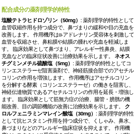
配合成分の薬剤理学的特性
塩酸テトラヒドロゾリン（50mg）
: 薬剤理学的特性として
血管収縮作用を持つ成分で、鼻づまりの緩和や目の充血を
改善します。 作用機序はα-アドレナリン受容体を刺激して
血管を収縮させ、鼻粘膜や結膜の腫れや充血を軽減しま
す。 臨床効果として鼻づまり、アレルギー性鼻炎、結膜
充血などの臨床症状改善に治療効果を示します。
ネオス
チグミンメチル硫酸塩（5mg）
: 薬剤理学的特性としてコ
リンエステラーゼ阻害薬剤で、神経筋接合部でのアセチル
コリンの作用を増強します。 作用機序はアセチルコリン
を分解する酵素（コリンエステラーゼ）の働きを阻害し、
神経伝達物質であるアセチルコリンの作用を延長・増強し
ます。 臨床効果として筋無力症の治療、腸管・膀胱の機
能改善、目の調節機能の改善に治療効果を示します。
ク
ロルフェニラミンマレイン酸塩（30mg）
: 薬剤理学的特性
として抗ヒスタミン作用を持つ成分で、くしゃみ、鼻水、
鼻づまりなどのアレルギー臨床症状を抑えます。 作用機