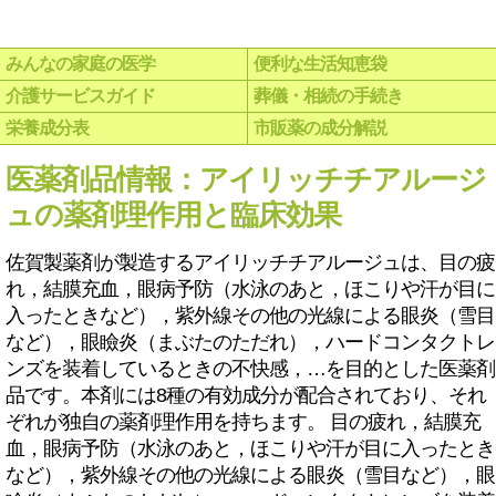
みんなの家庭の医学
便利な生活知恵袋
介護サービスガイド
葬儀・相続の手続き
栄養成分表
市販薬の成分解説
医薬剤品情報：アイリッチチアルージ
ュの薬剤理作用と臨床効果
佐賀製薬剤が製造するアイリッチチアルージュは、目の疲
れ，結膜充血，眼病予防（水泳のあと，ほこりや汗が目に
入ったときなど），紫外線その他の光線による眼炎（雪目
など），眼瞼炎（まぶたのただれ），ハードコンタクトレ
ンズを装着しているときの不快感，…を目的とした医薬剤
品です。本剤には8種の有効成分が配合されており、それ
ぞれが独自の薬剤理作用を持ちます。 目の疲れ，結膜充
血，眼病予防（水泳のあと，ほこりや汗が目に入ったとき
など），紫外線その他の光線による眼炎（雪目など），眼